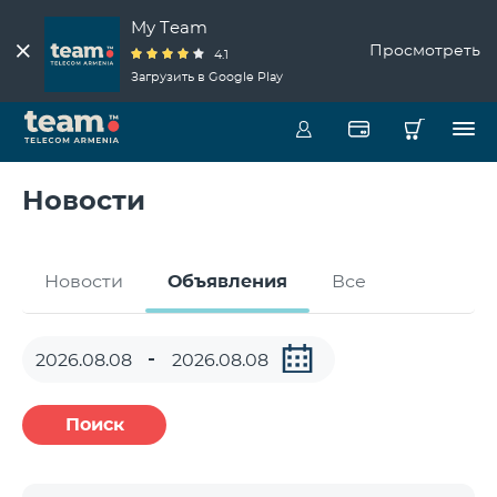
My Team
Просмотреть
4.1
Загрузить в Google Play
Новости
Новости
Объявления
Все
Поиск