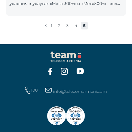
условия в услугах «Мега 300+» и «Мега500+» : если
на счету имеется сумма, превышающая
ежедневную плату за услугу, и она автоматически
продлевается, остаток неиспользованного
1
2
3
4
5
интернета не обнуляется и переносится на
следующий день с возможностью накопления до
100 ГБ.
100
info@telecomarmenia.am