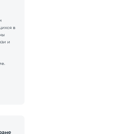
и
щихся в
ны
язи и
ие.
ране