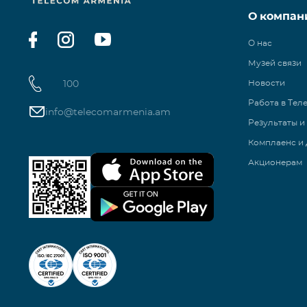
О компан
О нас
Музей связи
100
Новости
Работа в Тел
info@telecomarmenia.am
Результаты и
Комплаенс и 
Акционерам