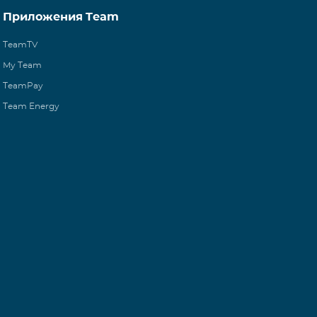
Приложения Team
TeamTV
My Team
TeamPay
Team Energy