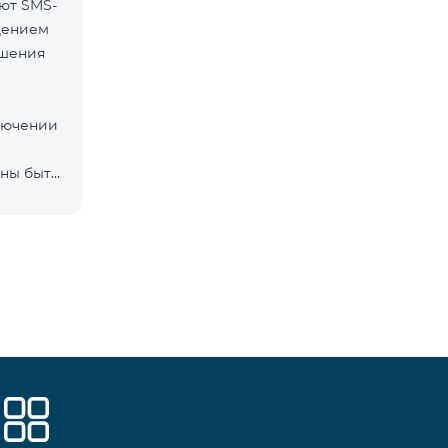
ют SMS-
дением
ршения
ключении
ны быть