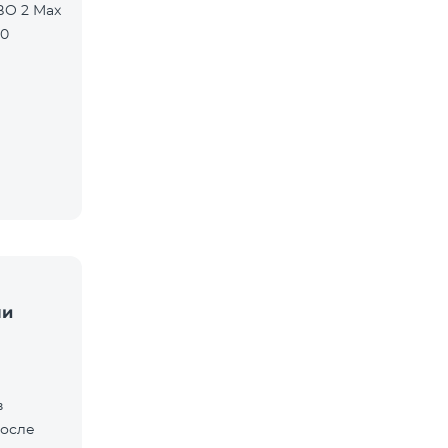
BO 2 Max
90
ли
в
после