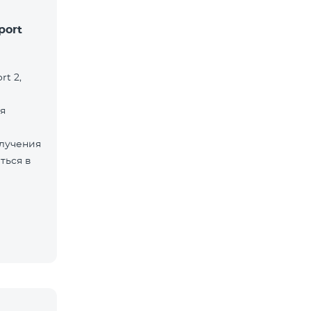
port
rt 2,
я
лучения
ться в