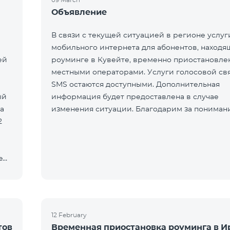
Объявление
В связи с текущей ситуацией в регионе услуг
мобильного интернета для абонентов, находя
ей
роуминге в Кувейте, временно приостановле
местными операторами. Услуги голосовой св
SMS остаются доступными. Дополнительная
ый
информация будет предоставлена в случае
а
изменения ситуации. Благодарим за пониман
2
e
12 February
тов
Временная приостановка роуминга в И