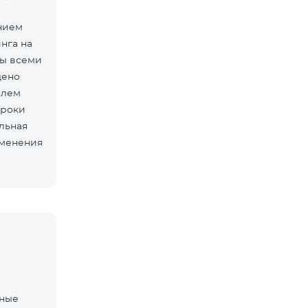
нием
нга на
ны всеми
дено
олем
сроки
льная
зменения
нные