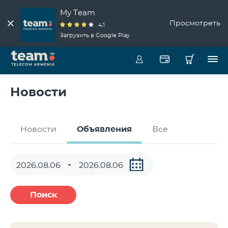
My Team
Просмотреть
4.1
Загрузить в Google Play
Новости
Новости
Объявления
Все
Поиск