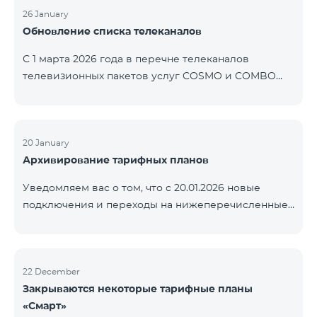
контролем нашей компании. В настоящее время
26 January
Обновление списка телеканалов
точные сроки восстановления услуг неизвестны.
Дополнительная информация будет
С 1 марта 2026 года в перечне телеканалов
предоставлена по мере изменения ситуации.
телевизионных пакетов услуг COSMO и COMBO
Благодарим за понимание.
будут внесены изменения. В соответствии с
данными изменениями региональные
мультиплексные телеканалы будут доступны
только в тех регионах, где их трансляция является
20 January
Архивирование тарифных планов
обязательной. Данные изменения реализуются в
рамках обновления технических параметров
Уведомляем вас о том, что с 20.01.2026 новые
телевизионной платформы и полностью
подключения и переходы на нижеперечисленные
соответствуют нормам местного вещания.
тарифные планы будут приостановлены. COMBO 2
Перечень телеканалов по регионам приведён
Max COMBO 2 Plus COMBO 2 TV COMBO 4 Basic
ниже.
8990 COMBO 4 Plus 10990
ЕреванКотайкГегаркуникАраратАрмавирЛор
22 December
Закрываются некоторые тарифные планы
«Смарт»