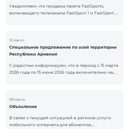
Уведомляем, что продажа пакета FastSports,
включающего телеканалы FastSport 1 и FastSport 2,
доступных в TeamTV, прекращена. С 20 апреля
текущего года будет остановлена и трансляция
указанных телеканалов. Изменение связано с
решением вещателя. По вопросам или для
13 March
Специальное предложение по всей территории
получения дополнительной информации просим
Республики Армения
обращаться в компанию «Фаст Медиа».
С радостью информируем, что в период с 15 марта
2026 года по 15 июня 2026 года включительно на
всей территории Республики Армения действуют
специальные условия․ Тарифные пакеты COSMO 4
12500, COSMO 4 16500 и COSMO 4 9900
Региональный будут доступны со скидкой 25% при
09 March
Объявление
подключении на 12 месяцев с автоматическим
продлением ещё на 12 месяцев. Тарифный
В связи с текущей ситуацией в регионе услуги
пакет COMBO 4 9900 также предоставляется со
мобильного интернета для абонентов,
скидкой 25% сроком на 12 месяцев. Кроме того, для