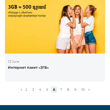
23 June
Интернет пакет «3ГБ»
2
3
4
5
6
7
8
9
10