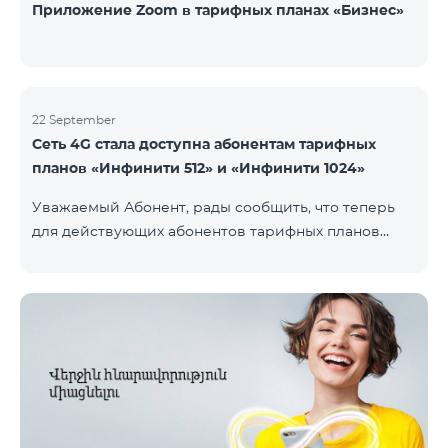
Приложение Zoom в тарифных планах «Бизнес»
22 September
Сеть 4G стала доступна абонентам тарифных
планов «Инфинити 512» и «Инфинити 1024»
Уважаемый Абонент, рады сообщить, что теперь
для действующих абонентов тарифных планов
«Инфинити 512» и «Инфинити 1024» стала доступна
4G сеть. Важно. Если Ваша SIM-карта не
совместима с 4G сетью, то необходимо поменять
её на 4G USIM карту. Стоимость смены SIM-карты
200 драм. Совместимость SIM карты и телефона с
сетью 4G можно проверить, набрав запрос *444# с
мобильного телефона. Ограничения скорости
интернет связи действуют согласно условиям