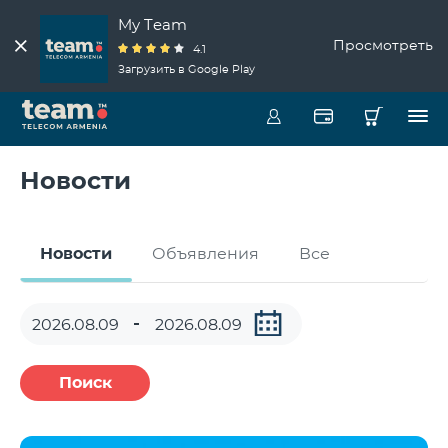
My Team
Просмотреть
4.1
Загрузить в Google Play
Новости
Новости
Объявления
Все
Поиск