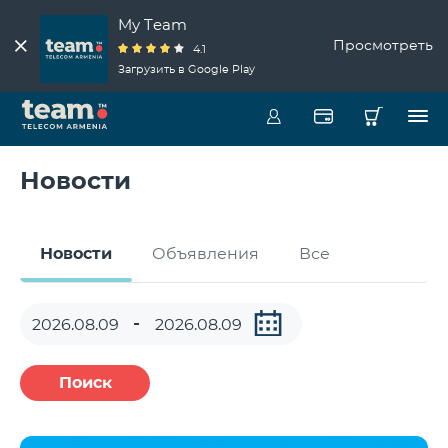
My Team
Просмотреть
4.1
Загрузить в Google Play
Новости
Новости
Объявления
Все
Поиск