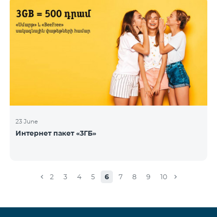
23 June
Интернет пакет «3ГБ»
2
3
4
5
6
7
8
9
10