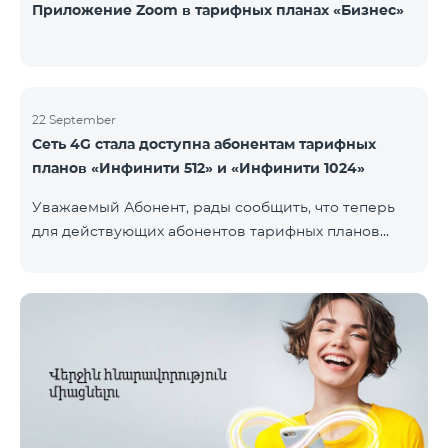
Приложение Zoom в тарифных планах «Бизнес»
22 September
Сеть 4G стала доступна абонентам тарифных
планов «Инфинити 512» и «Инфинити 1024»
Уважаемый Абонент, рады сообщить, что теперь
для действующих абонентов тарифных планов
«Инфинити 512» и «Инфинити 1024» стала доступна
4G сеть. Важно. Если Ваша SIM-карта не
совместима с 4G сетью, то необходимо поменять
её на 4G USIM карту. Стоимость смены SIM-карты
200 драм. Совместимость SIM карты и телефона с
сетью 4G можно проверить, набрав запрос *444# с
мобильного телефона. Ограничения скорости
интернет связи действуют согласно условиям