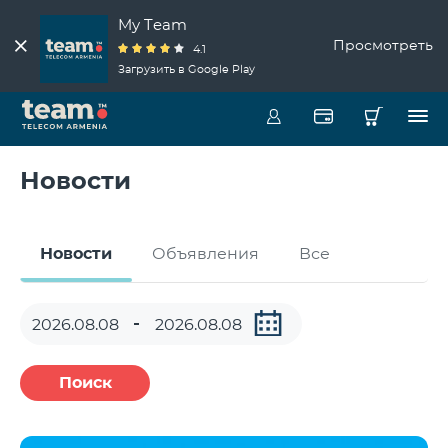
My Team
Просмотреть
4.1
Загрузить в Google Play
Новости
Новости
Объявления
Все
Поиск