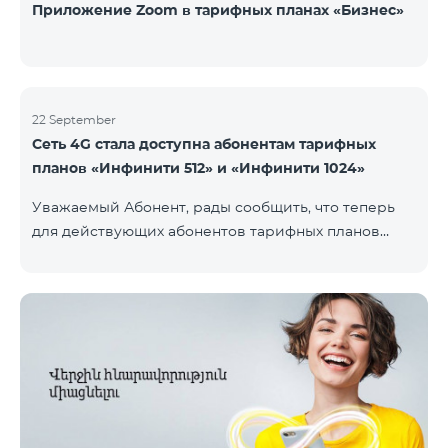
Приложение Zoom в тарифных планах «Бизнес»
22 September
Сеть 4G стала доступна абонентам тарифных
планов «Инфинити 512» и «Инфинити 1024»
Уважаемый Абонент, рады сообщить, что теперь
для действующих абонентов тарифных планов
«Инфинити 512» и «Инфинити 1024» стала доступна
4G сеть. Важно. Если Ваша SIM-карта не
совместима с 4G сетью, то необходимо поменять
её на 4G USIM карту. Стоимость смены SIM-карты
200 драм. Совместимость SIM карты и телефона с
сетью 4G можно проверить, набрав запрос *444# с
мобильного телефона. Ограничения скорости
интернет связи действуют согласно условиям