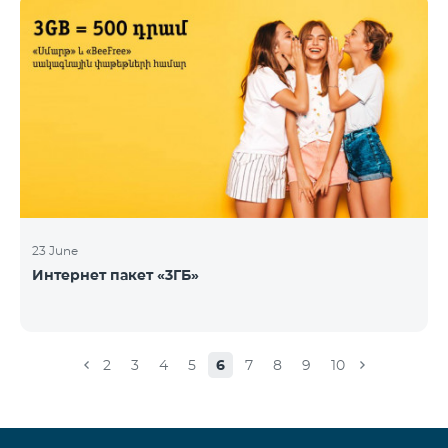
23 June
Интернет пакет «3ГБ»
2
3
4
5
6
7
8
9
10