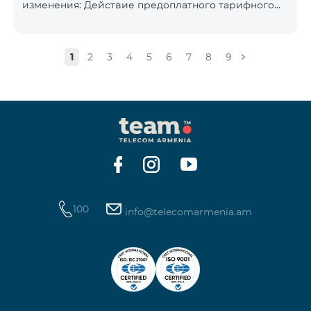
изменения: Действие предоплатного тарифного
плана «Смарт 5500» будет прекращёно, а
телефонные номера абонентов будут переведены
на тарифный план «BeFree 5000 unlimit», который
1
2
3
4
5
6
7
8
9
включает безлимитный интернет, 2000 минут на
все сети Армении, США, Канады, Beeline РФ и Tele2,
500 SMS, 200 МБ в роуминге, 60 TV каналов.
Ежемесячная абонентская плата за тарифный план
«BeFree 5000 unlimit» составляет 5000 драм.
Действие предоплатного тарифного плана «Смарт
100
info@telecomarmenia.am