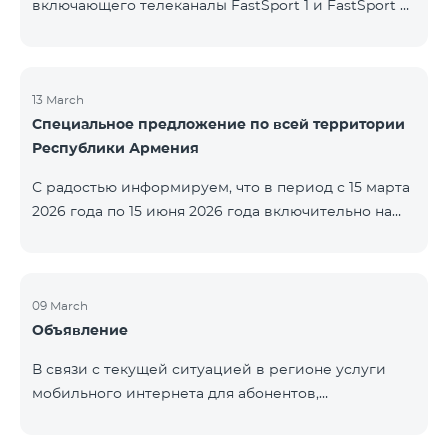
включающего телеканалы FastSport 1 и FastSport 2,
доступных в TeamTV, прекращена. С 20 апреля
текущего года будет остановлена и трансляция
указанных телеканалов. Изменение связано с
решением вещателя. По вопросам или для
13 March
Специальное предложение по всей территории
получения дополнительной информации просим
Республики Армения
обращаться в компанию «Фаст Медиа».
С радостью информируем, что в период с 15 марта
2026 года по 15 июня 2026 года включительно на
всей территории Республики Армения действуют
специальные условия․ Тарифные пакеты COSMO 4
12500, COSMO 4 16500 и COSMO 4 9900
Региональный будут доступны со скидкой 25% при
09 March
Объявление
подключении на 12 месяцев с автоматическим
продлением ещё на 12 месяцев. Тарифный
В связи с текущей ситуацией в регионе услуги
пакет COMBO 4 9900 также предоставляется со
мобильного интернета для абонентов,
скидкой 25% сроком на 12 месяцев. Кроме того, для
находящихся в роуминге в Кувейте, временно
тарифного пакета «Be Free 5000 для
приостановлены местными операторами. Услуги