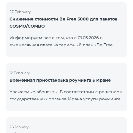
COSMO/COMBO» ежеме
голосовой связи и SMS остаются доступными.
Дополнительная информация будет
27 February
Снижение стоимости Be Free 5000 для пакетов
предоставлена в случае изменения ситуации.
COSMO/COMBO
Благодарим за понимание.
Информируем вас о том, что с 01.03.2026 г.
ежемесячная плата за тарифный план «Be Free
5000», доступный на специальных условиях для
пакетов услуг COSMO/COMBO, будет снижена с
4000 драмов до 3500 драмов. Подключиться к
тарифному плану могут все абоненты с активной
12 February
Временная приостановка роуминга в Иране
подпиской на пакеты услуг COSMO или COMBO. С
подробностями тарифного плана можно
Уважаемые абоненты, В соответствии с решением
ознакомиться здесь.
государственных органов Ирана услуги роуминга
на территории страны временно приостановлены
всеми операторами связи. Данное ограничение
введено иранской стороной и не находится под
контролем нашей компании. В настоящее время
26 January