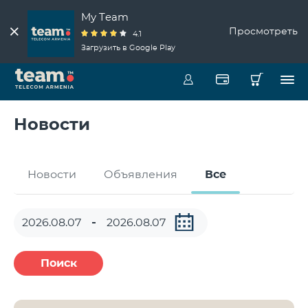
My Team
Просмотреть
4.1
Загрузить в Google Play
Новости
Новости
Объявления
Все
Поиск