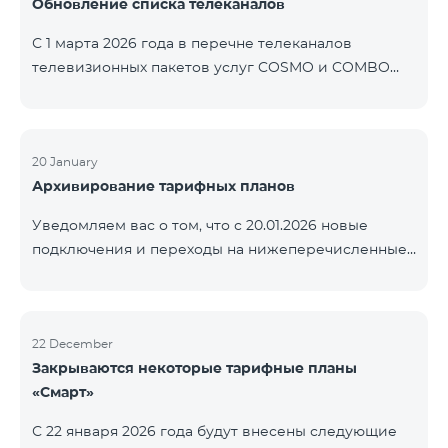
Обновление списка телеканалов
точные сроки восстановления услуг неизвестны.
Дополнительная информация будет
С 1 марта 2026 года в перечне телеканалов
предоставлена по мере изменения ситуации.
телевизионных пакетов услуг COSMO и COMBO
Благодарим за понимание.
будут внесены изменения. В соответствии с
данными изменениями региональные
мультиплексные телеканалы будут доступны
только в тех регионах, где их трансляция является
20 January
Архивирование тарифных планов
обязательной. Данные изменения реализуются в
рамках обновления технических параметров
Уведомляем вас о том, что с 20.01.2026 новые
телевизионной платформы и полностью
подключения и переходы на нижеперечисленные
соответствуют нормам местного вещания.
тарифные планы будут приостановлены. COMBO 2
Перечень телеканалов по регионам приведён
Max COMBO 2 Plus COMBO 2 TV COMBO 4 Basic
ниже.
8990 COMBO 4 Plus 10990
ЕреванКотайкГегаркуникАраратАрмавирЛор
22 December
Закрываются некоторые тарифные планы
«Смарт»
С 22 января 2026 года будут внесены следующие