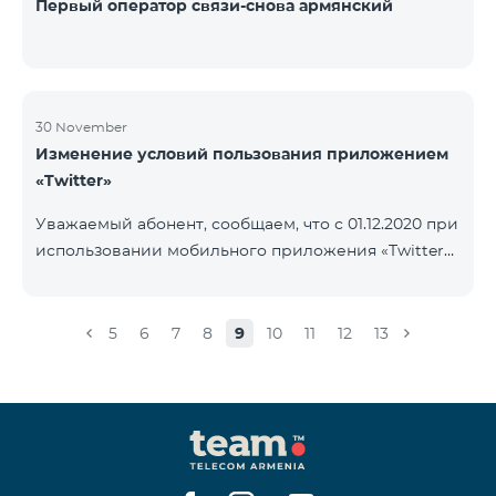
Первый оператор связи-снова армянский
30 November
Изменение условий пользования приложением
«Twitter»
Уважаемый абонент, сообщаем, что с 01.12.2020 при
использовании мобильного приложения «Twitter»
будет осуществляться тарификация Интернета. В
случае, если на вашем счету имеется остаток
Интернета, то тарификация будет осуществляться
5
6
7
8
9
10
11
12
13
с данного остатка․ После исчерпания которого
дальнейшая тарификация будет осуществляться
согласно условиям вашего тарифного плана.