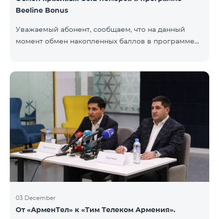
Beeline Bonus
Уважаемый абонент, сообщаем, что на данный
момент обмен накопленных баллов в программе
Beeline Bonus на красивые номера Gold
недоступен. Для обмена доступны номера других
категорий: Nickel, Bronze, Silver, Platinum.
03 December
От «АрменТел» к «Тим Телеком Армения».