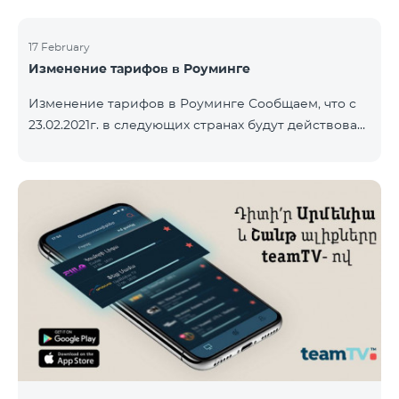
17 February
Изменение тарифов в Роуминге
Изменение тарифов в Роуминге Сообщаем, что с
23.02.2021г. в следующих странах будут действовать
новые тарифы в роуминге: Входящие звонки – 500
драм/минута Исходящие звонки в Армению – 2500
драм/минута Исходящие звонки Международные –
2500 драм/минута Исходящие звонки локальные –
500 драм/минута SMS – 250 драм Интернет – 7000
драм/МБ Список стран: Бермудские острова,
Буркина-Фасо, Кабо-Верде, Куба, Эквоториальная
Гвинея, Эфиопия, Гамбия, Гвинея, Мадага