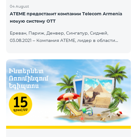
04 August
ATEME предоставит компании Telecom Armenia
новую систему OTT
Ереван, Париж, Денвер, Сингапур, Сидней,
03.08.2021 – Компания ATEME, лидер в области
решений для видеовещания, кабельного
телевидения, DHT, IPTV и OTT, сегодня объявила о
заключении нового контракта с Telecom Armenia,
поставщиком услуг IPTV и OTT под брендом
Beeline, который запускает обновленный пакет
телевизионных услуг на рынке Армении.
Компания Telecom Armenia приняла решение
модернизировать существующую систему. Нам
требовалась производительная, масштабируемая
инфраструктура для пр