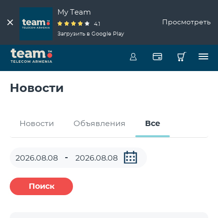
My Team
Просмотреть
4.1
Загрузить в Google Play
Новости
Новости
Объявления
Все
Поиск