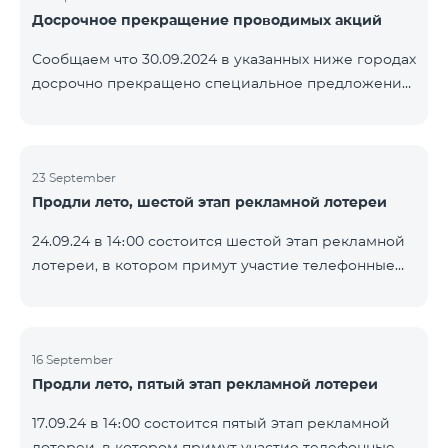
Досрочное прекращение проводимых акций
помощью генератора случайных чисел. Следите за
нами на официальных каналах Team в Facebook и
Сообщаем что 30.09.2024 в указанных ниже городах
YouTube. Подробнее:
досрочно прекращено специальное предложение,
https://www.telecomarmenia.am/ru/B2S
действующее для физических лиц и абонентов
услуги «Моя Компания» ОАО «Телеком Армения»
на тарифные пакеты COSMO 4 9900 и COMBO 4
23 September
9900. Вайк Чаренцаван Ванадзор
Продли лето, шестой этап рекламной лотереи
24.09.24 в 14։00 состоится шестой этап рекламной
лотереи, в котором примут участие телефонные
номера абонентов предоплатного тарифного
плана TeamTok, предоставленные в рамках акции с
телефоном Honor 200 Lite с 16.09.24 по 22.09.24.
Выигравшие номера телефонов будут выбраны с
16 September
Продли лето, пятый этап рекламной лотереи
помощью генератора случайных чисел. Следите за
нами на официальных каналах Team в Facebook и
17.09.24 в 14։00 состоится пятый этап рекламной
YouTube. Подробнее:
лотереи, в котором примут участие телефонные