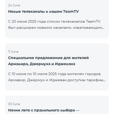
24 June
Новые телеканалы в вашем TeamTV
С 20 июня 2025 года список телеканалов TeamTV
был расширен новыми каналами, охватывающими
жанры фильмов, детских программ, новостей и
музыки. Добавлены следующие телеканалы: ID
Название Жанр 122 Cartoon Classic Детский 177 DW
Russian Информационный 230 AMEDIA Фильмы 231
11 June
Специальное предложение для жителей
AMEDIA 2 Фильмы 232 AMEDIA HIT Фильмы 233
Армавира, Джермука и Иджевана
AMEDIA Premium HD Фильмы 234 4Y Фи
С 10 июня по 10 июля 2025 года жителям городов
Армавир, Джермук и Иджеван доступны тарифные
пакеты COSMO Regional на специальных условиях:
COSMO 2 6900 Regional COSMO 3 7400 Regional
COSMO 4 9900 Regional В рамках акции
предоставляется 50% скидка на первые 6 месяцев
03 June
Начни лето с правильного выбора —
при условии годовой подписки (12 месяцев).