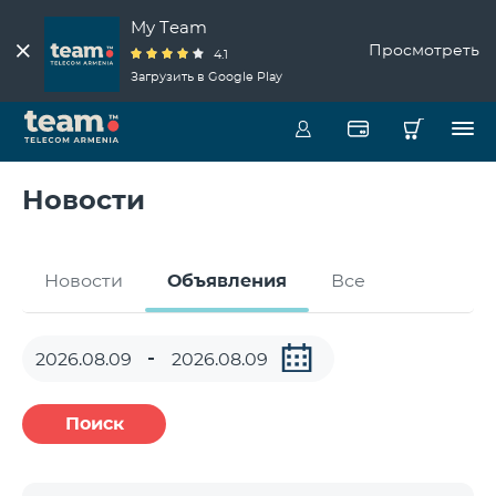
My Team
Просмотреть
4.1
Загрузить в Google Play
Новости
Новости
Объявления
Все
Поиск