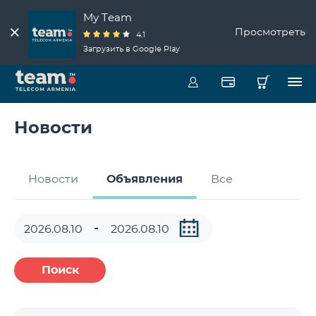
My Team
Просмотреть
4.1
Загрузить в Google Play
Новости
Новости
Объявления
Все
Поиск