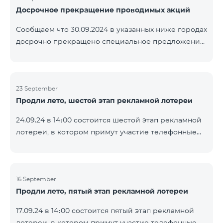
Досрочное прекращение проводимых акций
помощью генератора случайных чисел. Следите за
нами на официальных каналах Team в Facebook и
Сообщаем что 30.09.2024 в указанных ниже городах
YouTube. Подробнее:
досрочно прекращено специальное предложение,
https://www.telecomarmenia.am/ru/B2S
действующее для физических лиц и абонентов
услуги «Моя Компания» ОАО «Телеком Армения»
на тарифные пакеты COSMO 4 9900 и COMBO 4
23 September
9900. Вайк Чаренцаван Ванадзор
Продли лето, шестой этап рекламной лотереи
24.09.24 в 14։00 состоится шестой этап рекламной
лотереи, в котором примут участие телефонные
номера абонентов предоплатного тарифного
плана TeamTok, предоставленные в рамках акции с
телефоном Honor 200 Lite с 16.09.24 по 22.09.24.
Выигравшие номера телефонов будут выбраны с
16 September
Продли лето, пятый этап рекламной лотереи
помощью генератора случайных чисел. Следите за
нами на официальных каналах Team в Facebook и
17.09.24 в 14։00 состоится пятый этап рекламной
YouTube. Подробнее:
лотереи, в котором примут участие телефонные