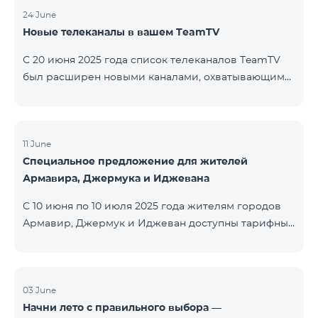
24 June
Новые телеканалы в вашем TeamTV
С 20 июня 2025 года список телеканалов TeamTV
был расширен новыми каналами, охватывающими
жанры фильмов, детских программ, новостей и
музыки. Добавлены следующие телеканалы: ID
Название Жанр 122 Cartoon Classic Детский 177 DW
Russian Информационный 230 AMEDIA Фильмы 231
11 June
Специальное предложение для жителей
AMEDIA 2 Фильмы 232 AMEDIA HIT Фильмы 233
Армавира, Джермука и Иджевана
AMEDIA Premium HD Фильмы 234 4Y Фи
С 10 июня по 10 июля 2025 года жителям городов
Армавир, Джермук и Иджеван доступны тарифные
пакеты COSMO Regional на специальных условиях:
COSMO 2 6900 Regional COSMO 3 7400 Regional
COSMO 4 9900 Regional В рамках акции
предоставляется 50% скидка на первые 6 месяцев
03 June
Начни лето с правильного выбора —
при условии годовой подписки (12 месяцев).