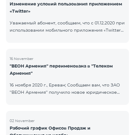
Изменение условий пользования приложением
«Twitter»
Уважаемый абонент, сообщаем, что с 01.12.2020 при
использовании мобильного приложения «Twitter»
будет осуществляться тарификация Интернета. В
случае, если на вашем счету имеется остаток
Интернета, то тарификация будет осуществляться
с данного остатка․ После исчерпания которого
16 November
''ВЕОН Армения'' переименована в ''Телеком
дальнейшая тарификация будет осуществляться
Армения''
согласно условиям вашего тарифного плана.
16 ноября 2020 г., Ереван; Сообщаeм вам, что ЗАО
''ВЕОН Армения'' получило новое юридическое
наименование; новое название компании - ЗАО
"Телеком Армения". Изменение наименования
была официально зарегистрирована 16 ноября
2020 года. Внесенное изменение никоим образом
02 November
Рабочий график Офисов Продаж и
не повлияет на права, обязанности и услуги,