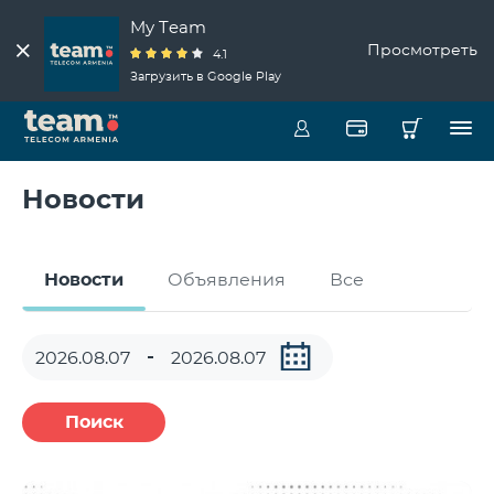
My Team
Просмотреть
4.1
Загрузить в Google Play
Новости
Новости
Объявления
Все
Поиск