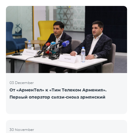
недоступен. Для обмена доступны номера других
категорий: Nickel, Bronze, Silver, Platinum.
03 December
От «АрменТел» к «Тим Телеком Армения».
Первый оператор связи-снова армянский
30 November