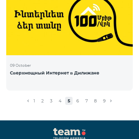
09 October
Сверхмощный Интернет в Дилижане
1
2
3
4
5
6
7
8
9