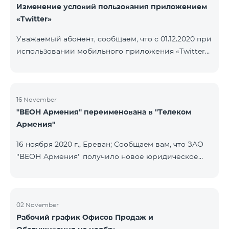
Изменение условий пользования приложением
«Twitter»
Уважаемый абонент, сообщаем, что с 01.12.2020 при
использовании мобильного приложения «Twitter»
будет осуществляться тарификация Интернета. В
случае, если на вашем счету имеется остаток
Интернета, то тарификация будет осуществляться
с данного остатка․ После исчерпания которого
16 November
''ВЕОН Армения'' переименована в ''Телеком
дальнейшая тарификация будет осуществляться
Армения''
согласно условиям вашего тарифного плана.
16 ноября 2020 г., Ереван; Сообщаeм вам, что ЗАО
''ВЕОН Армения'' получило новое юридическое
наименование; новое название компании - ЗАО
"Телеком Армения". Изменение наименования
была официально зарегистрирована 16 ноября
2020 года. Внесенное изменение никоим образом
02 November
Рабочий график Офисов Продаж и
не повлияет на права, обязанности и услуги,