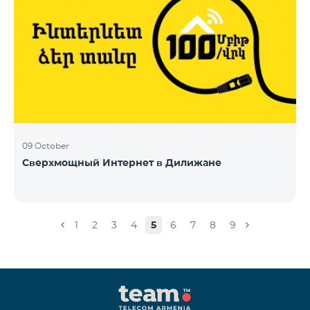
09 October
Сверхмощный Интернет в Дилижане
1
2
3
4
5
6
7
8
9