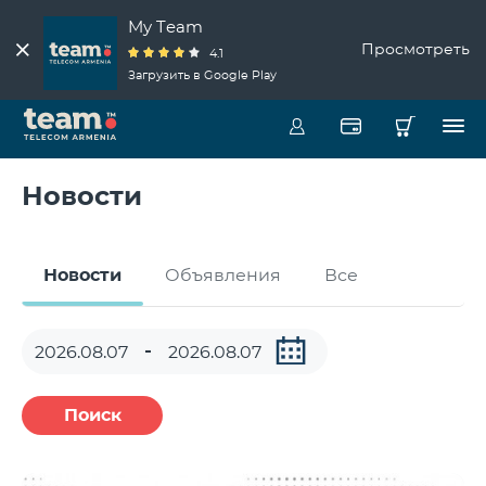
My Team
Просмотреть
4.1
Загрузить в Google Play
Новости
Новости
Объявления
Все
Поиск