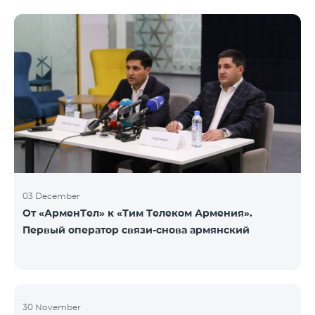
недоступен. Для обмена доступны номера других
категорий: Nickel, Bronze, Silver, Platinum.
03 December
От «АрменТел» к «Тим Телеком Армения».
Первый оператор связи-снова армянский
30 November