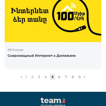
09 October
Сверхмощный Интернет в Дилижане
1
2
3
4
5
6
7
8
9