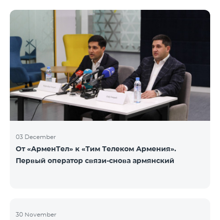
недоступен. Для обмена доступны номера других
категорий: Nickel, Bronze, Silver, Platinum.
03 December
От «АрменТел» к «Тим Телеком Армения».
Первый оператор связи-снова армянский
30 November