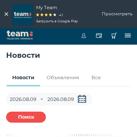
My Team
Просмотреть
4.1
Загрузить в Google Play
Новости
Новости
Объявления
Все
Поиск