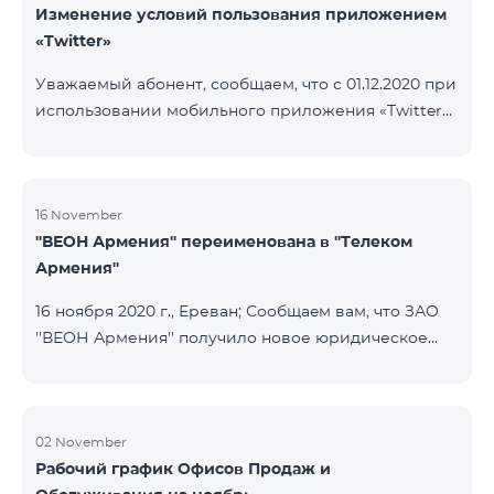
Изменение условий пользования приложением
«Twitter»
Уважаемый абонент, сообщаем, что с 01.12.2020 при
использовании мобильного приложения «Twitter»
будет осуществляться тарификация Интернета. В
случае, если на вашем счету имеется остаток
Интернета, то тарификация будет осуществляться
с данного остатка․ После исчерпания которого
16 November
''ВЕОН Армения'' переименована в ''Телеком
дальнейшая тарификация будет осуществляться
Армения''
согласно условиям вашего тарифного плана.
16 ноября 2020 г., Ереван; Сообщаeм вам, что ЗАО
''ВЕОН Армения'' получило новое юридическое
наименование; новое название компании - ЗАО
"Телеком Армения". Изменение наименования
была официально зарегистрирована 16 ноября
2020 года. Внесенное изменение никоим образом
02 November
Рабочий график Офисов Продаж и
не повлияет на права, обязанности и услуги,