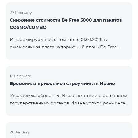
COSMO/COMBO» ежеме
голосовой связи и SMS остаются доступными.
Дополнительная информация будет
27 February
Снижение стоимости Be Free 5000 для пакетов
предоставлена в случае изменения ситуации.
COSMO/COMBO
Благодарим за понимание.
Информируем вас о том, что с 01.03.2026 г.
ежемесячная плата за тарифный план «Be Free
5000», доступный на специальных условиях для
пакетов услуг COSMO/COMBO, будет снижена с
4000 драмов до 3500 драмов. Подключиться к
тарифному плану могут все абоненты с активной
12 February
Временная приостановка роуминга в Иране
подпиской на пакеты услуг COSMO или COMBO. С
подробностями тарифного плана можно
Уважаемые абоненты, В соответствии с решением
ознакомиться здесь.
государственных органов Ирана услуги роуминга
на территории страны временно приостановлены
всеми операторами связи. Данное ограничение
введено иранской стороной и не находится под
контролем нашей компании. В настоящее время
26 January