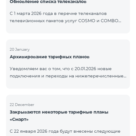
Обновление списка телеканалов
точные сроки восстановления услуг неизвестны.
Дополнительная информация будет
С 1 марта 2026 года в перечне телеканалов
предоставлена по мере изменения ситуации.
телевизионных пакетов услуг COSMO и COMBO
Благодарим за понимание.
будут внесены изменения. В соответствии с
данными изменениями региональные
мультиплексные телеканалы будут доступны
только в тех регионах, где их трансляция является
20 January
Архивирование тарифных планов
обязательной. Данные изменения реализуются в
рамках обновления технических параметров
Уведомляем вас о том, что с 20.01.2026 новые
телевизионной платформы и полностью
подключения и переходы на нижеперечисленные
соответствуют нормам местного вещания.
тарифные планы будут приостановлены. COMBO 2
Перечень телеканалов по регионам приведён
Max COMBO 2 Plus COMBO 2 TV COMBO 4 Basic
ниже.
8990 COMBO 4 Plus 10990
ЕреванКотайкГегаркуникАраратАрмавирЛор
22 December
Закрываются некоторые тарифные планы
«Смарт»
С 22 января 2026 года будут внесены следующие