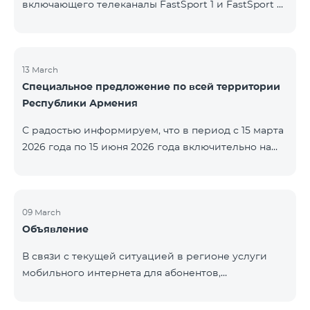
включающего телеканалы FastSport 1 и FastSport 2,
доступных в TeamTV, прекращена. С 20 апреля
текущего года будет остановлена и трансляция
указанных телеканалов. Изменение связано с
решением вещателя. По вопросам или для
13 March
Специальное предложение по всей территории
получения дополнительной информации просим
Республики Армения
обращаться в компанию «Фаст Медиа».
С радостью информируем, что в период с 15 марта
2026 года по 15 июня 2026 года включительно на
всей территории Республики Армения действуют
специальные условия․ Тарифные пакеты COSMO 4
12500, COSMO 4 16500 и COSMO 4 9900
Региональный будут доступны со скидкой 25% при
09 March
Объявление
подключении на 12 месяцев с автоматическим
продлением ещё на 12 месяцев. Тарифный
В связи с текущей ситуацией в регионе услуги
пакет COMBO 4 9900 также предоставляется со
мобильного интернета для абонентов,
скидкой 25% сроком на 12 месяцев. Кроме того, для
находящихся в роуминге в Кувейте, временно
тарифного пакета «Be Free 5000 для
приостановлены местными операторами. Услуги