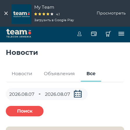
My Team
Просмотреть
4.1
Загрузить в Google Play
Новости
Новости
Объявления
Все
Поиск