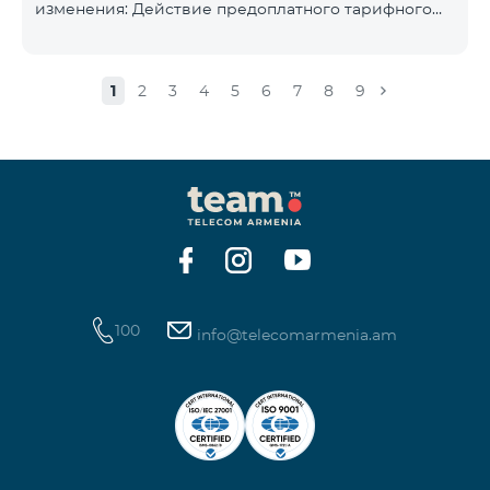
изменения: Действие предоплатного тарифного
плана «Смарт 5500» будет прекращёно, а
телефонные номера абонентов будут переведены
на тарифный план «BeFree 5000 unlimit», который
1
2
3
4
5
6
7
8
9
включает безлимитный интернет, 2000 минут на
все сети Армении, США, Канады, Beeline РФ и Tele2,
500 SMS, 200 МБ в роуминге, 60 TV каналов.
Ежемесячная абонентская плата за тарифный план
«BeFree 5000 unlimit» составляет 5000 драм.
Действие предоплатного тарифного плана «Смарт
100
info@telecomarmenia.am