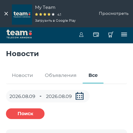
My Team
Просмотреть
4.1
Загрузить в Google Play
Новости
Новости
Объявления
Все
Поиск