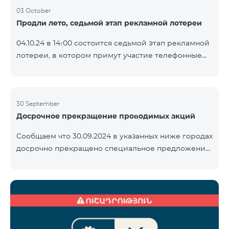
03 October
Продли лето, седьмой этап рекламной лотереи
04.10.24 в 14։00 состоится седьмой этап рекламной
лотереи, в котором примут участие телефонные
номера абонентов предоплатного тарифного
плана TeamTok, предоставленные в рамках акции с
телефоном Honor 200 Lite с 23.09.24 по 30.09.24.
Выигравшие номера телефонов будут выбраны с
30 September
Досрочное прекращение проводимых акций
помощью генератора случайных чисел. Следите за
нами на официальных каналах Team в Facebook и
Сообщаем что 30.09.2024 в указанных ниже городах
YouTube. Подробнее:
досрочно прекращено специальное предложение,
https://www.telecomarmenia.am/ru/B2S
действующее для физических лиц и абонентов
услуги «Моя Компания» ОАО «Телеком Армения»
на тарифные пакеты COSMO 4 9900 и COMBO 4
9900. Вайк Чаренцаван Ванадзор