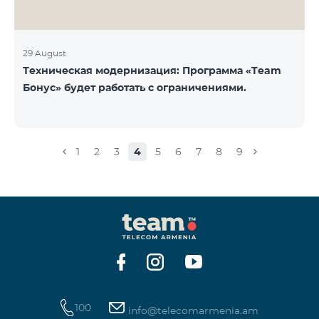
29 August
Техническая модернизация: Программа «Team
Бонус» будет работать с ограничениями.
1
2
3
4
5
6
7
8
9
100
info@telecomarmenia.am