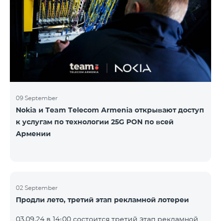
Следите за нами на официальных каналах Team в
Facebook и YouTube. Подробнее:
https://www.telecomarmenia.am/hy/B2S?s
09 September
Nokia и Team Telecom Armenia открывают доступ
к услугам по технологии 25G PON по всей
Армении
02 September
Продли лето, третий этап рекламной лотереи
03.09.24 в 14։00 состоится третий этап рекламной