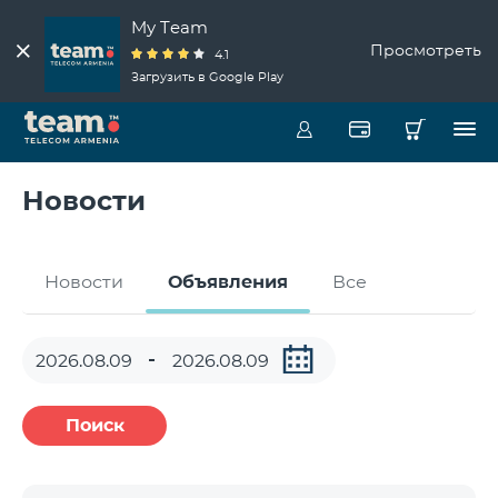
My Team
Просмотреть
4.1
Загрузить в Google Play
Новости
Новости
Объявления
Все
Поиск