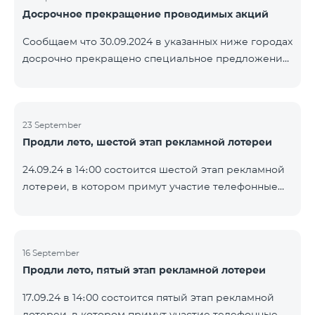
Досрочное прекращение проводимых акций
помощью генератора случайных чисел. Следите за
нами на официальных каналах Team в Facebook и
Сообщаем что 30.09.2024 в указанных ниже городах
YouTube. Подробнее:
досрочно прекращено специальное предложение,
https://www.telecomarmenia.am/ru/B2S
действующее для физических лиц и абонентов
услуги «Моя Компания» ОАО «Телеком Армения»
на тарифные пакеты COSMO 4 9900 и COMBO 4
23 September
9900. Вайк Чаренцаван Ванадзор
Продли лето, шестой этап рекламной лотереи
24.09.24 в 14։00 состоится шестой этап рекламной
лотереи, в котором примут участие телефонные
номера абонентов предоплатного тарифного
плана TeamTok, предоставленные в рамках акции с
телефоном Honor 200 Lite с 16.09.24 по 22.09.24.
Выигравшие номера телефонов будут выбраны с
16 September
Продли лето, пятый этап рекламной лотереи
помощью генератора случайных чисел. Следите за
нами на официальных каналах Team в Facebook и
17.09.24 в 14։00 состоится пятый этап рекламной
YouTube. Подробнее:
лотереи, в котором примут участие телефонные