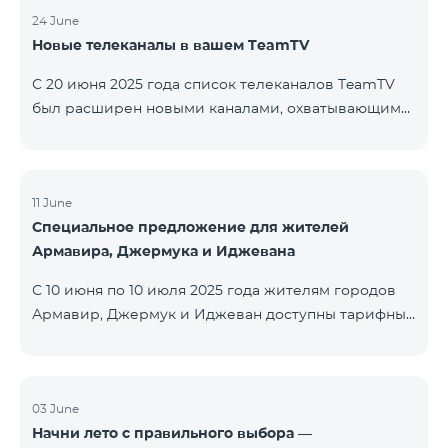
24 June
Новые телеканалы в вашем TeamTV
С 20 июня 2025 года список телеканалов TeamTV
был расширен новыми каналами, охватывающими
жанры фильмов, детских программ, новостей и
музыки. Добавлены следующие телеканалы: ID
Название Жанр 122 Cartoon Classic Детский 177 DW
Russian Информационный 230 AMEDIA Фильмы 231
11 June
Специальное предложение для жителей
AMEDIA 2 Фильмы 232 AMEDIA HIT Фильмы 233
Армавира, Джермука и Иджевана
AMEDIA Premium HD Фильмы 234 4Y Фи
С 10 июня по 10 июля 2025 года жителям городов
Армавир, Джермук и Иджеван доступны тарифные
пакеты COSMO Regional на специальных условиях:
COSMO 2 6900 Regional COSMO 3 7400 Regional
COSMO 4 9900 Regional В рамках акции
предоставляется 50% скидка на первые 6 месяцев
03 June
Начни лето с правильного выбора —
при условии годовой подписки (12 месяцев).