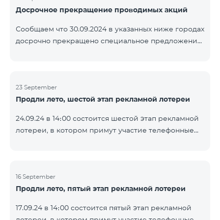
Досрочное прекращение проводимых акций
помощью генератора случайных чисел. Следите за
нами на официальных каналах Team в Facebook и
Сообщаем что 30.09.2024 в указанных ниже городах
YouTube. Подробнее:
досрочно прекращено специальное предложение,
https://www.telecomarmenia.am/ru/B2S
действующее для физических лиц и абонентов
услуги «Моя Компания» ОАО «Телеком Армения»
на тарифные пакеты COSMO 4 9900 и COMBO 4
23 September
9900. Вайк Чаренцаван Ванадзор
Продли лето, шестой этап рекламной лотереи
24.09.24 в 14։00 состоится шестой этап рекламной
лотереи, в котором примут участие телефонные
номера абонентов предоплатного тарифного
плана TeamTok, предоставленные в рамках акции с
телефоном Honor 200 Lite с 16.09.24 по 22.09.24.
Выигравшие номера телефонов будут выбраны с
16 September
Продли лето, пятый этап рекламной лотереи
помощью генератора случайных чисел. Следите за
нами на официальных каналах Team в Facebook и
17.09.24 в 14։00 состоится пятый этап рекламной
YouTube. Подробнее:
лотереи, в котором примут участие телефонные