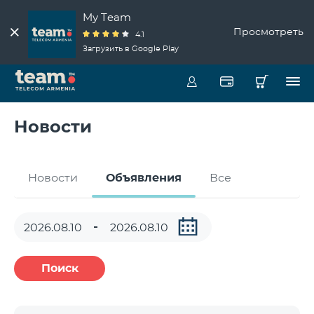
My Team
Просмотреть
4.1
Загрузить в Google Play
Новости
Новости
Объявления
Все
Поиск