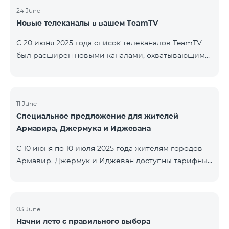
24 June
Новые телеканалы в вашем TeamTV
С 20 июня 2025 года список телеканалов TeamTV
был расширен новыми каналами, охватывающими
жанры фильмов, детских программ, новостей и
музыки. Добавлены следующие телеканалы: ID
Название Жанр 122 Cartoon Classic Детский 177 DW
Russian Информационный 230 AMEDIA Фильмы 231
11 June
Специальное предложение для жителей
AMEDIA 2 Фильмы 232 AMEDIA HIT Фильмы 233
Армавира, Джермука и Иджевана
AMEDIA Premium HD Фильмы 234 4Y Фи
С 10 июня по 10 июля 2025 года жителям городов
Армавир, Джермук и Иджеван доступны тарифные
пакеты COSMO Regional на специальных условиях:
COSMO 2 6900 Regional COSMO 3 7400 Regional
COSMO 4 9900 Regional В рамках акции
предоставляется 50% скидка на первые 6 месяцев
03 June
Начни лето с правильного выбора —
при условии годовой подписки (12 месяцев).