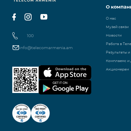
О компан
О нас
Музей связи
100
Новости
Работа в Тел
info@telecomarmenia.am
Результаты и
Комплаенс и 
Акционерам