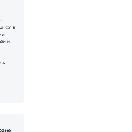
и
щихся в
ны
язи и
ие.
ране