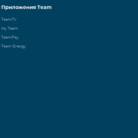
Приложения Team
TeamTV
My Team
TeamPay
Team Energy