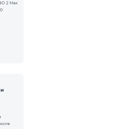
BO 2 Max
90
ли
в
после