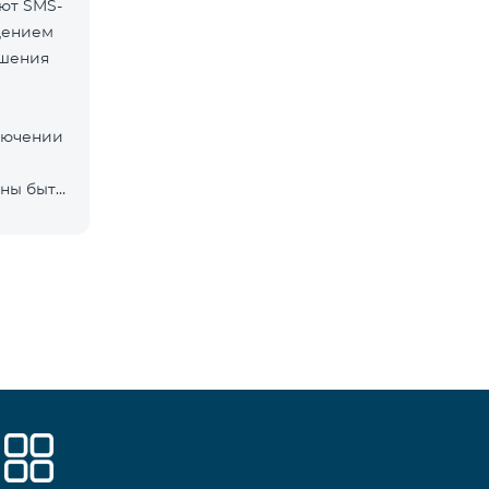
ют SMS-
дением
ршения
ключении
ны быть