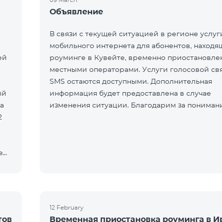
Объявление
В связи с текущей ситуацией в регионе услуг
мобильного интернета для абонентов, находя
ей
роуминге в Кувейте, временно приостановле
местными операторами. Услуги голосовой св
SMS остаются доступными. Дополнительная
ый
информация будет предоставлена в случае
а
изменения ситуации. Благодарим за пониман
2
e
12 February
тов
Временная приостановка роуминга в И