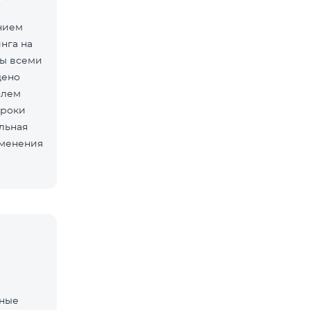
нием
нга на
ны всеми
дено
олем
сроки
льная
зменения
нные