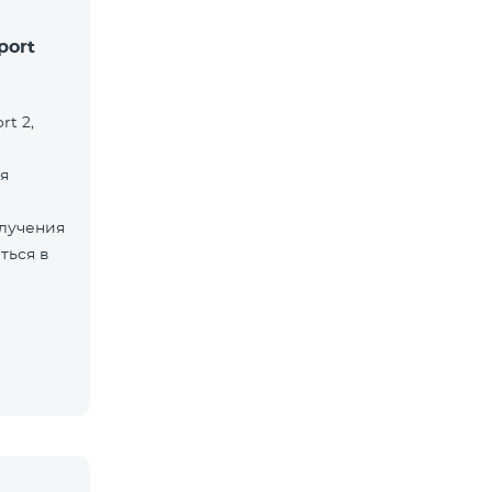
port
rt 2,
я
лучения
ться в