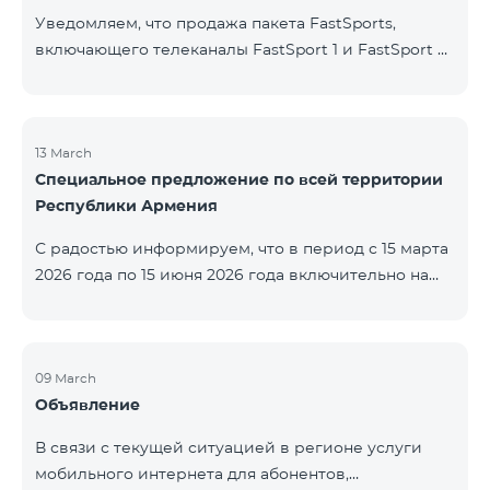
Уведомляем, что продажа пакета FastSports,
включающего телеканалы FastSport 1 и FastSport 2,
доступных в TeamTV, прекращена. С 20 апреля
текущего года будет остановлена и трансляция
указанных телеканалов. Изменение связано с
решением вещателя. По вопросам или для
13 March
Специальное предложение по всей территории
получения дополнительной информации просим
Республики Армения
обращаться в компанию «Фаст Медиа».
С радостью информируем, что в период с 15 марта
2026 года по 15 июня 2026 года включительно на
всей территории Республики Армения действуют
специальные условия․ Тарифные пакеты COSMO 4
12500, COSMO 4 16500 и COSMO 4 9900
Региональный будут доступны со скидкой 25% при
09 March
Объявление
подключении на 12 месяцев с автоматическим
продлением ещё на 12 месяцев. Тарифный
В связи с текущей ситуацией в регионе услуги
пакет COMBO 4 9900 также предоставляется со
мобильного интернета для абонентов,
скидкой 25% сроком на 12 месяцев. Кроме того, для