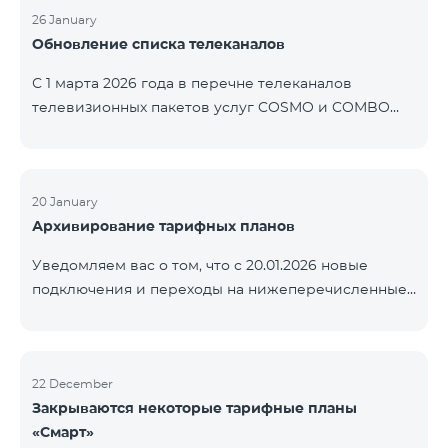
контролем нашей компании. В настоящее время
26 January
Обновление списка телеканалов
точные сроки восстановления услуг неизвестны.
Дополнительная информация будет
С 1 марта 2026 года в перечне телеканалов
предоставлена по мере изменения ситуации.
телевизионных пакетов услуг COSMO и COMBO
Благодарим за понимание.
будут внесены изменения. В соответствии с
данными изменениями региональные
мультиплексные телеканалы будут доступны
только в тех регионах, где их трансляция является
20 January
Архивирование тарифных планов
обязательной. Данные изменения реализуются в
рамках обновления технических параметров
Уведомляем вас о том, что с 20.01.2026 новые
телевизионной платформы и полностью
подключения и переходы на нижеперечисленные
соответствуют нормам местного вещания.
тарифные планы будут приостановлены. COMBO 2
Перечень телеканалов по регионам приведён
Max COMBO 2 Plus COMBO 2 TV COMBO 4 Basic
ниже.
8990 COMBO 4 Plus 10990
ЕреванКотайкГегаркуникАраратАрмавирЛор
22 December
Закрываются некоторые тарифные планы
«Смарт»