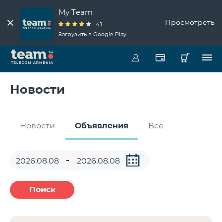
My Team
Просмотреть
4.1
Загрузить в Google Play
Новости
Новости
Объявления
Все
Поиск