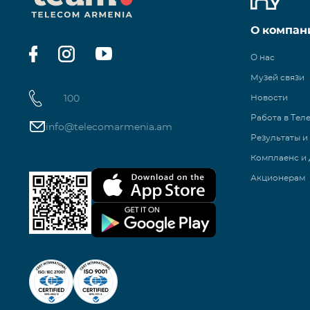
О компан
О нас
Музей связи
100
Новости
Работа в Тел
info@telecomarmenia.am
Результаты и
Комплаенс и 
Акционерам