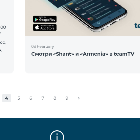
500
/
со,
03 February
,
Смотри «Shant» и «Armenia» в teamTV
4
5
6
7
8
9