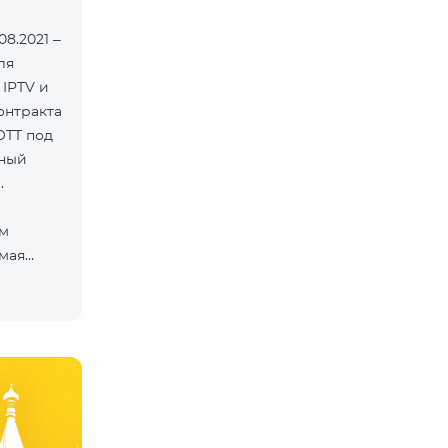
8.2021 –
ля
 IPTV и
онтракта
OTT под
нный
.
ам
мая