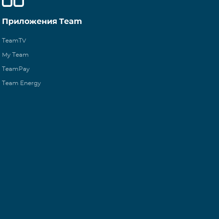
Приложения Team
TeamTV
My Team
TeamPay
Team Energy