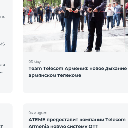
ге:
SMS
03 May
кая
Team Тelecom Армения: новое дыхание
армянском телекоме
04 August
ATEME предоставит компании Telecom
кт
Armenia новую систему OTT