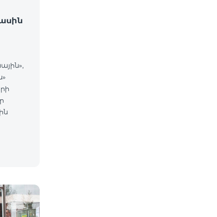
ասին
ային»,
ն»
րի
ր
ին