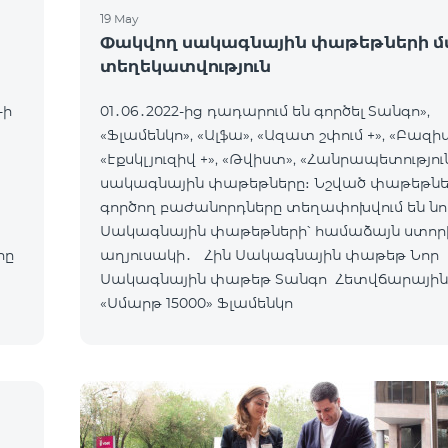
19 May
Փակվող սակագնային փաթեթների մ
տեղեկատվություն
-ի
01․06․2022-ից դադարում են գործել Տանգո»,
«Ֆլամենկո», «Ալֆա», «Ազատ շփում +», «Բազիս
«Էքսկլյուզիվ +», «Թվիստ», «Հանրապետությու
սակագնային փաթեթները։ Նշված փաթեթնե
գործող բաժանորդները տեղափոխվում են նո
Սակագնային փաթեթների՝ համաձայն ստոր
րը
աղյուսակի․ Հին Սակագնային փաթեթ Նոր
Սակագնային փաթեթ Տանգո Հետվճարային
«Սմարթ 15000» Ֆլամենկո