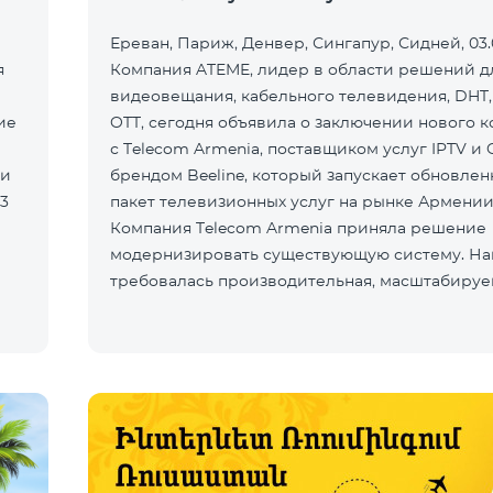
Ереван, Париж, Денвер, Сингапур, Сидней, 03.0
я
Компания ATEME, лидер в области решений д
видеовещания, кабельного телевидения, DHT,
ие
OTT, сегодня объявила о заключении нового к
с Telecom Armenia, поставщиком услуг IPTV и 
ли
брендом Beeline, который запускает обновле
пакет телевизионных услуг на рынке Армении
Компания Telecom Armenia приняла решение
модернизировать существующую систему. Н
требовалась производительная, масштабируе
инфраструктура для пр