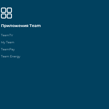
Приложения Team
TeamTV
My Team
TeamPay
Team Energy