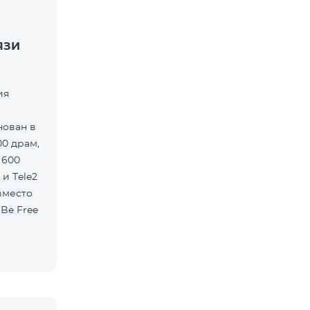
ЯЗИ
ия
нован в
00 драм,
 600
 и Tele2
вместо
Be Free