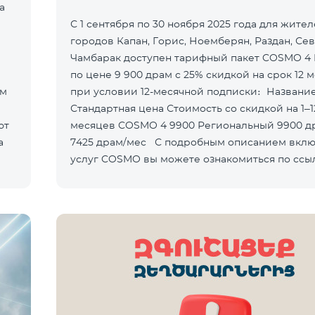
а
С 1 сентября по 30 ноября 2025 года для жите
городов Капан, Горис, Ноемберян, Раздан, Сев
Чамбарак доступен тарифный пакет COSMO 4 
по цене 9 900 драм с 25% скидкой на срок 12 
ом
при условии 12-месячной подписки։ Название пакета
Стандартная цена Стоимость со скидкой на 1–12
ют
месяцев COSMO 4 9900 Региональный 9900 драм/мес
а
7425 драм/мес С подробным описанием включённых
услуг COSMO вы можете ознакомиться по ссы