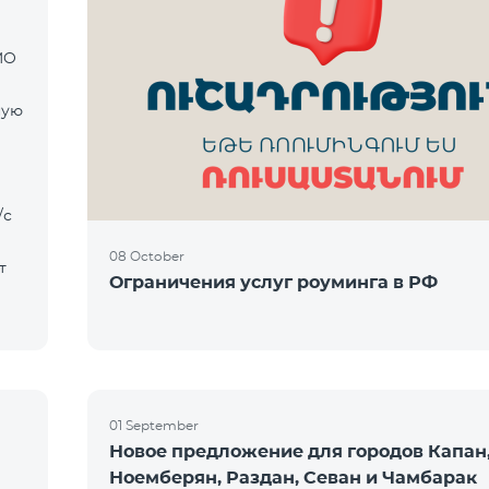
MO
ную
08 October
т
Ограничения услуг роуминга в РФ
01 September
Новое предложение для городов Капан,
Ноемберян, Раздан, Севан и Чамбарак