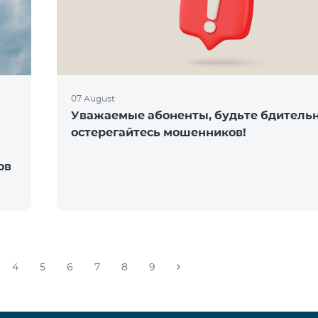
07 August
Уважаемые абоненты, будьте бдитель
остерегайтесь мошенников!
ов
4
5
6
7
8
9