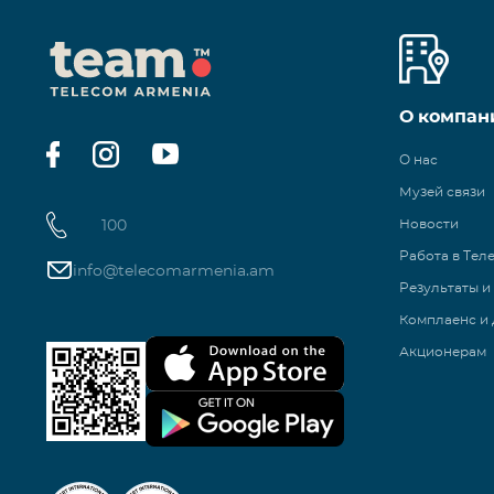
О компан
О нас
Музей связи
100
Новости
Работа в Тел
info@telecomarmenia.am
Результаты и
Комплаенс и 
Акционерам