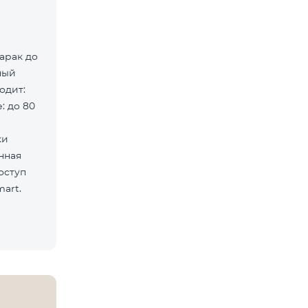
арак до
ный
: до 80
ки
оступ
art.