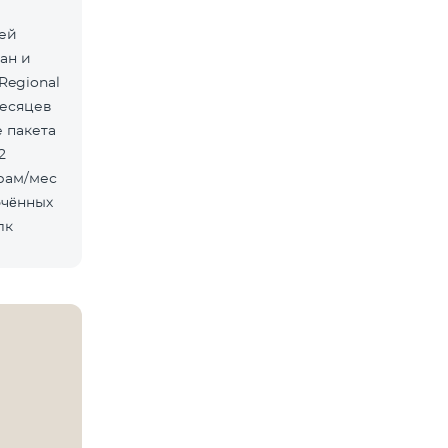
лей
ан и
Regional
месяцев
лк