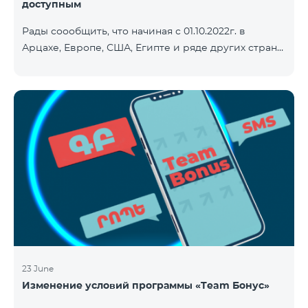
доступным
Рады соообщить, что начиная с 01.10.2022г. в
Арцахе, Европе, США, Египте и ряде других стран
будет действовать новый сниженный тариф на
Интернет - 9 драм за 1МБ. Входящие и исходящие
звонки в Армению звонки – 150 драм/минута.
Исходящие звонки локальные – 500 драм/минута.
SMS – 150 драм. Полный список стран: Арцах,
Албания, Австралия, Австрия, Бельгия, Болгария,
Босния и Герцеговина, Великобритания, Венгрия,
Германия, Греция, Дания, Джерси, Египет,
Ирландия, Исландия, Испани
23 June
Изменение условий программы «Team Бонус»