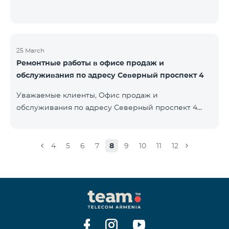
25 March
Ремонтные работы в офисе продаж и
обслуживания по адресу Северный проспект 4
Уважаемые клиенты, Офис продаж и
обслуживания по адресу Северный проспект 4
будет закрыт на ремонт с 26.03.2022 и возобновит
функционирование с 01.05.2022. Приносим
извинения за причиненные неудобства. По
4
5
6
7
8
9
10
11
12
вопросам звоните по номеру 100 или можете
подойти в близлежайщие офисы: Амиряна 3 (Пон-
Воскр. 09:00-24:00) 900 м., 12 минут ходьбы Абовяна
21 Пон-Воскр. 09:00-24:00) 700 м. 10 минут ходьбы
Вы можете ознакомиться с адресами и рабочими
графиками всех офисов продаж и обсл