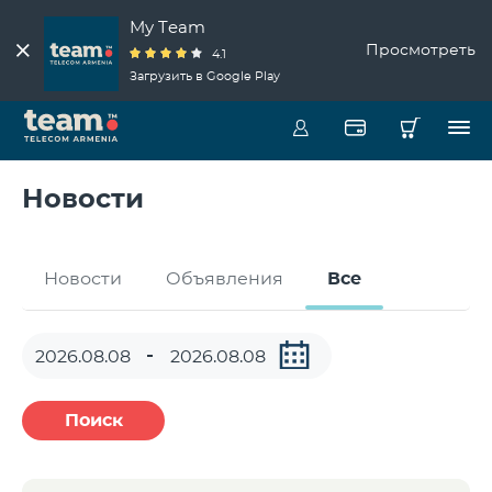
My Team
Просмотреть
4.1
Загрузить в Google Play
Новости
Новости
Объявления
Все
Поиск