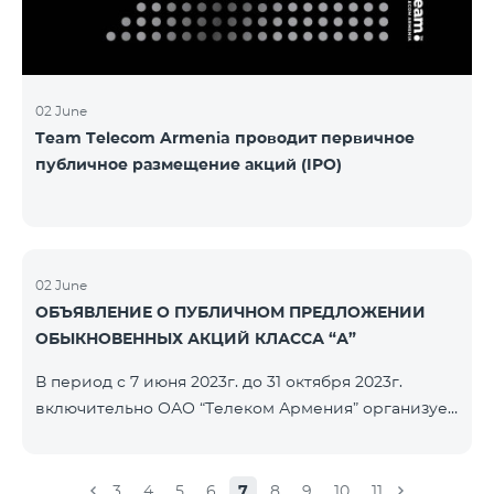
մաղթելով մրցույթի մասնակիցներին Team
Telecom Armenia-ի գլխավոր տնօրեն Հայկ
Եսայանը նշեց, որ
02 June
Team Telecom Armenia проводит первичное
публичное размещение акций (IPO)
02 June
ОБЪЯВЛЕНИЕ О ПУБЛИЧНОМ ПРЕДЛОЖЕНИИ
ОБЫКНОВЕННЫХ АКЦИЙ КЛАССА “А”
В период с 7 июня 2023г. до 31 октября 2023г.
включительно ОАО “Телеком Армения” организует
публичное размещение именных
бездокументарных акций на следующих условиях:
ЭМИТЕНТ ОАО “ТЕЛЕКОМ АРМЕНИЯ” ТИП
3
4
5
6
7
8
9
10
11