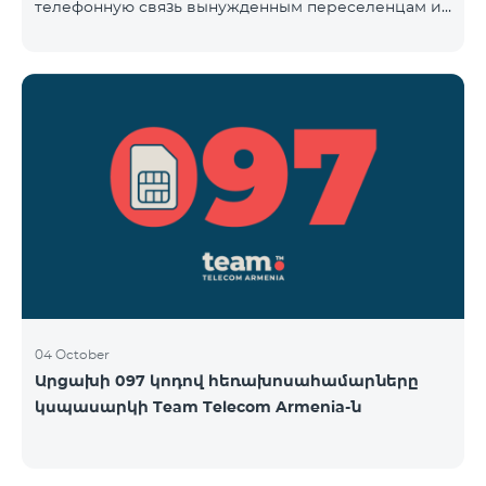
телефонную связь вынужденным переселенцам из
Арцаха. Абоненты “Карабах Телеком”-а с момента
первого использования услуг мобильной связи
(звонок, отправка смс и т.п.) будут считаться
абонентами тарифного плана «Be Free 097», тем
самым соглашаясь с его условиями,
размещенными на сайте www.telecomarmenia.am и
публичной офертой. Абоненты телефонных
номеров с префиксом 097, будут обслуживаться по
специ
04 October
Արցախի 097 կոդով հեռախոսահամարները
կսպասարկի Team Telecom Armenia-ն