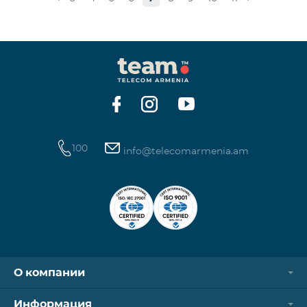
Обыкновенные акции Класса “А” КОЛИЧЕСТВО
40,000,000 ЦЕНА ЗА АКЦИЮ 206 драмов ОБЩАЯ
СУММА 8,240,000,000 драмов МИНИМАЛЬНЫЙ
ОБЬЕМ ПОКУПКИ 200 МИНИМАЛЬНАЯ СУММА
ПОКУПКИ 41,200 драмов ОРГАНИЗАТОР
100
info@telecomarmenia.am
О компании
Информация