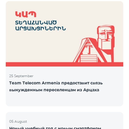
25 September
Team Telecom Armenia предоставит связь
вынужденным переселенцам из Арцаха
05 August
Новый учебный год с новым смартфоном