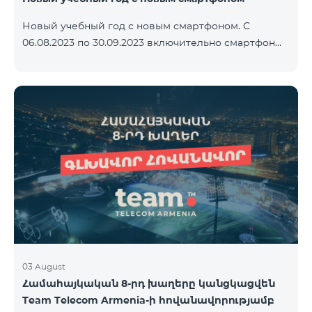
Новый учебный год с новым смартфоном. С
06.08.2023 по 30.09.2023 включительно смартфон
2023 года Xiaomi Redmi 12C предоставляется в
комплекте с беспроводными наушниками Alteracs
Light и специальным тарифным планом TeamTok -
1-й месяц бесплатно. Смартфон также можно
приобрести в кредит, начиная с 1250 драмов в
месяц. К ежемесячной плате добавляются
банковские платежи. Условия тарифного плана
ниже. Предоплатный тарифный план Teamtok.
Ежемесячная плата: 2500 драм 250 минут на сети
РА
03 August
Համահայկական 8-րդ խաղերը կանցկացվեն
Team Telecom Armenia-ի հովանավորությամբ