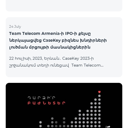
24 July
Team Telecom Armenia-ի IPO-ի քեյսը
ներկայացվեց CaseKey բիզնես խնդիրների
լուծման մրցույթի մասնակիցներին
22 հուլիսի, 2023, Երևան․ CaseKey 2023-ի
շրջանակում տեղի ունեցավ Team Telecom
Armenia-ի առաջնային հրապարակային
տեղաբաշխման (IPO) քեյսի ներկայացումը:
Հայաստանի տարբեր բուհերից շուրջ 200
երիտասարդներ ծանոթացան առաջնային
հրապարակային տեղաբաշխման բոլոր
մանրամասներին ու թիմերին տրամադրվեց
ընկերության զարգացման ռազմավարական
խնդիրը։ Լուծումներ առաջարկելու համար թիմերն
ունենալու են ընդամենը 72 ժամ։ Հաջողություն