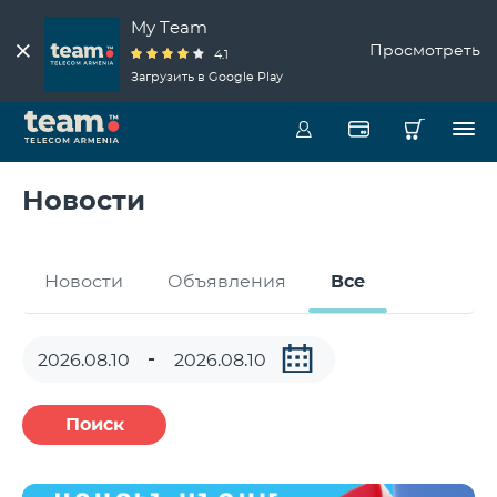
My Team
Просмотреть
4.1
Загрузить в Google Play
Новости
Новости
Объявления
Все
Поиск