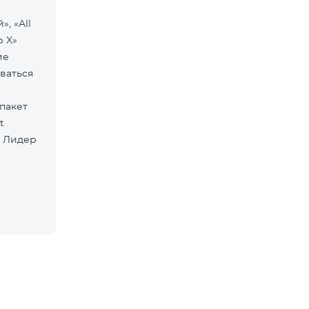
», «All
р X»
ие
ваться