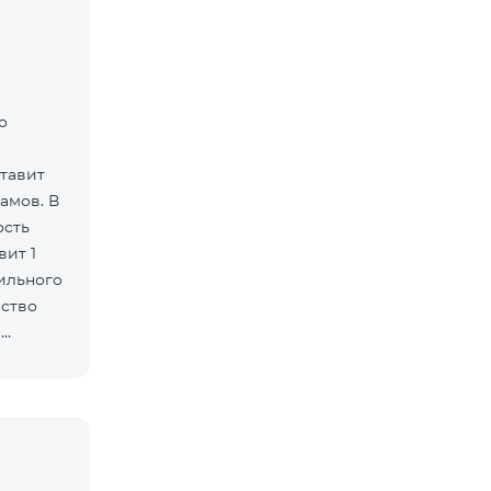
о
ставит
амов. В
ость
вит 1
бильного
ество
й