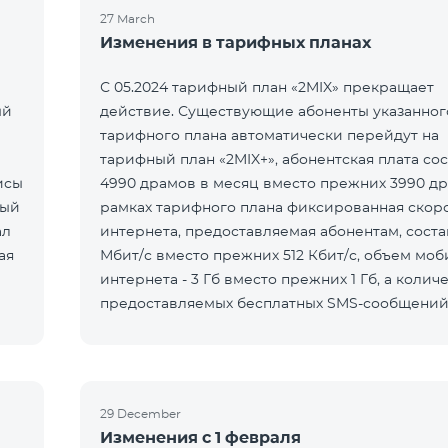
27 March
Изменения в тарифных планах
С 05.2024 тарифный план «2MIX» прекращает
ый
действие. Существующие абоненты указанног
тарифного плана автоматически перейдут на
тарифный план «2MIX+», абонентская плата со
исы
4990 драмов в месяц вместо прежних 3990 др
рамках тарифного плана фиксированная скор
интернета, предоставляемая абонентам, соста
Мбит/с вместо прежних 512 Кбит/с, объем мо
интернета - 3 Гб вместо прежних 1 Гб, а колич
предоставляемых бесплатных SMS-сообщени
составит 100 SMS вместо прежних 50.
29 December
Изменения с 1 февраля