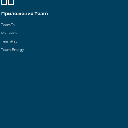
Приложения Team
TeamTV
My Team
TeamPay
Team Energy