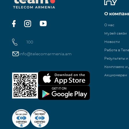
О компан
О нас
Музей связи
100
Новости
Работа в Тел
info@telecomarmenia.am
Результаты и
Комплаенс и 
Акционерам