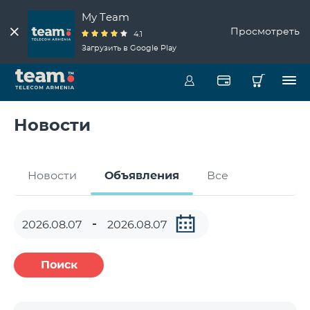
My Team
Просмотреть
4.1
Загрузить в Google Play
Новости
Новости
Объявления
Все
Поиск