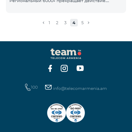
Региональный 6000» прекращает действие.
1900 Drive 80 ГБ Образование Drive max
Существующие абоненты указанного тарифного
плана автоматически перейдут на тарифный план
«COMBO 4 Региональный 7990», абонентская плата
1
2
3
4
5
составит 7990 драмов в месяц вместо прежних
6000 драмов. В рамках тарифного объем
мобильного интернета будет равен - 15 Гб,
количество предоставляемых бесплатных SMS-
сообщений составит 300 SMS, безлимитные
бесплатные минуты в сети «Team», «Beeline РФ»,
«Tele 2», а также возможность приоб
100
info@telecomarmenia.am