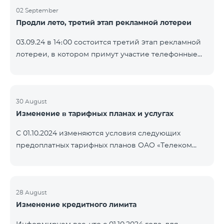
02 September
Продли лето, третий этап рекламной лотереи
03.09.24 в 14։00 состоится третий этап рекламной
лотереи, в котором примут участие телефонные
номера абонентов предоплатного тарифного
плана TeamTok, предоставленные в рамках акции с
телефоном Honor 200 Lite с 26.08.24 по 01.09.24.
Выигравшие номера телефонов будут выбраны с
30 August
Изменение в тарифных планах и услугах
помощью генератора случайных чисел. Следите за
нами на официальных каналах Team в Facebook и
С 01.10.2024 изменяются условия следующих
YouTube. Подробнее:
предоплатных тарифных планов ОАО «Телеком
https://www.telecomarmenia.am/ru/B2S?s
Армения»: Услуги Опция 1 или Опция 2 будут
продлены автоматически при наличии
достаточного количества денежных средств на
балансе абонентов предоплтаного тарифного
28 August
Изменение кредитного лимита
пакета «Ремикс». Если на момент оплаты
недостаточно средств, услуги Опция 1 или Опция 2