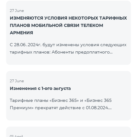
телефоном Honor 200 Lite с 09.08.24 по 18.08.24.
Выигравшие номера телефонов будут выбраны с
27 June
ИЗМЕНЯЮТСЯ УСЛОВИЯ НЕКОТОРЫХ ТАРИФНЫХ
помощью генератора случайных чисел. Следите за
ПЛАНОВ МОБИЛЬНОЙ СВЯЗИ ТЕЛЕКОМ
нами на официальных каналах Team в Facebook и
АРМЕНИЯ
YouTube. Подробнее:
https://www.telecomarmenia.am/ru/B2S
С 28.06․2024г. будут изменены условия следующих
тарифных планов: Абоненты предоплатного
тарифного плана «Be Free 3000» получат получат
1000 минут на все сети РА, США, Канаду, РФ
«Билайн» и Tele2 вместо прежних 750, а также 20
ГБ вместо прежних 10 ГБ. Ежемесячная плата
27 June
Изменения с 1-ого августа
останется неизменной. Действующие абоненты
получат новые объемы после повторной
Тарифные планы «Бизнес 365» и «Бизнес 365
активации пакета. Абоненты предоплатного
Премиум» прекратят действие с 01.08.2024.
тарифного плана «Be Free » получат получат 1000
Существующие абоненты указанных тарифных
минут на все сети РА, СШ
планов будут переведены на «XXL» тарифный план.
01 April