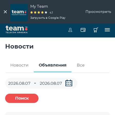
My Team
Просмотреть
4.1
Загрузить в Google Play
Новости
Новости
Объявления
Все
Поиск