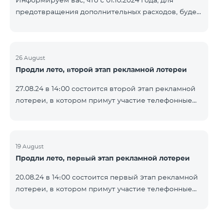
Информируем вас, что с 01.10.2024 года, для
не будут автоматически продлены. Услуги будут
предотвращения дополнительных расходов, будет
возобновлены, как только баланс будет
установлен кредитный лимит в размере 500 драм
достаточным для единовременной полной оплаты.
для абонентов «Combo 2 Basic», «Combo 2 Max»,
При подключении услуги Опция 1
«Combo 2 Plus», «Combo 3in1», «Combo 3 TV»,
«Combo 4 Basic», «Combo 4 Max», «Combo 4 Plus»,
26 August
Продли лето, второй этап рекламной лотереи
«Combo 4 Regional», «Combo 4x4», «COSMO 2 8000»,
«COSMO 4 12500», «COS
27.08.24 в 14։00 состоится второй этап рекламной
лотереи, в котором примут участие телефонные
номера абонентов предоплатного тарифного
плана TeamTok, предоставленные в рамках акции с
телефоном Honor 200 Lite с 19.08.24 по 25.08.24.
Выигравшие номера телефонов будут выбраны с
19 August
Продли лето, первый этап рекламной лотереи
помощью генератора случайных чисел. Следите за
нами на официальных каналах Team в Facebook и
20.08.24 в 14։00 состоится первый этап рекламной
YouTube. Подробнее:
лотереи, в котором примут участие телефонные
https://www.telecomarmenia.am/ru/B2S
номера абонентов предоплатного тарифного
плана TeamTok, предоставленные в рамках акции с