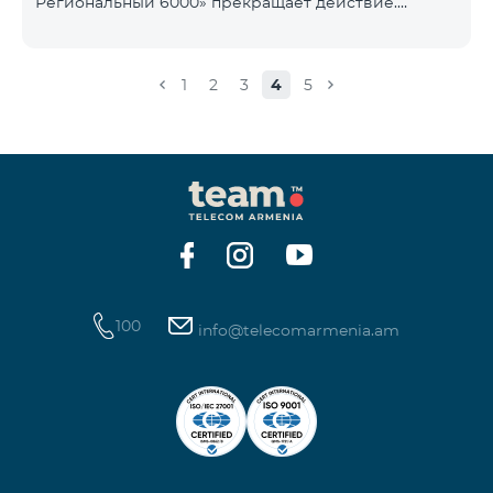
Региональный 6000» прекращает действие.
1900 Drive 80 ГБ Образование Drive max
Существующие абоненты указанного тарифного
плана автоматически перейдут на тарифный план
«COMBO 4 Региональный 7990», абонентская плата
1
2
3
4
5
составит 7990 драмов в месяц вместо прежних
6000 драмов. В рамках тарифного объем
мобильного интернета будет равен - 15 Гб,
количество предоставляемых бесплатных SMS-
сообщений составит 300 SMS, безлимитные
бесплатные минуты в сети «Team», «Beeline РФ»,
«Tele 2», а также возможность приоб
100
info@telecomarmenia.am