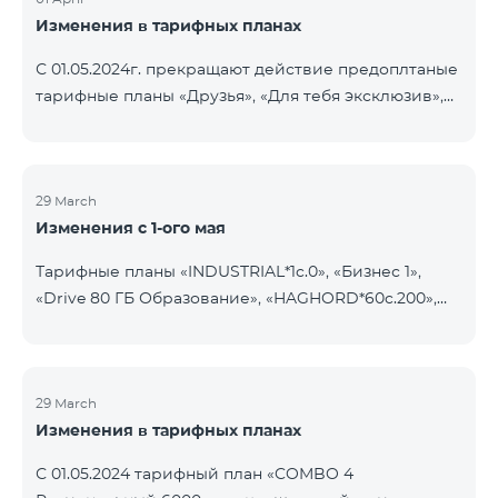
Изменения в тарифных планах
С 01.05.2024г. прекращают действие предоплтаные
тарифные планы «Друзья», «Для тебя эксклюзив»,
«Supermix» и «Региональный», а также
постоплатные тарифные планы «Большая сеть» и
«Для тебя эксклюзив». Абоненты предоплатного
тарифного плана «Друзья» автоматически
29 March
Изменения с 1-ого мая
перейдут на предоплатный тарифный план
«Удобный+» и будут пользоваться следующими
Тарифные планы «INDUSTRIAL*1c.0», «Бизнес 1»,
тарифами: исходящие звонки на все сети РА 19,99
«Drive 80 ГБ Образование», «HAGHORD*60c.200»,
драмов, вместо прежних 39 драмов, интернет 29
«ПланА», «VIP коллеги», «XL», «XXL», «Team»,
драм/МБ, вместо прежних 25 драм/МБ. Абоненты
«Лучший коллега», «Smart Pro», «Статус» прекратят
предоплатного та
действие с 01.05.2024. Существующие абоненты
указанных тарифных планов будут переведены на
29 March
Изменения в тарифных планах
новые тарифные планы согласно нижеуказанной
таблице: Текущий тарифный план Новый
С 01.05.2024 тарифный план «COMBO 4
тарифный план INDUSTRIAL*1c.0 XXL Бизнес 1 Pro