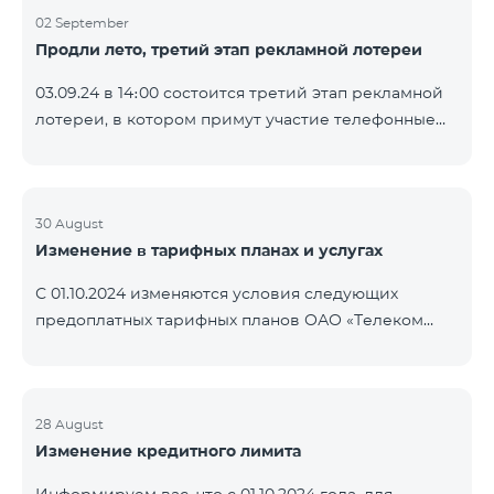
02 September
Продли лето, третий этап рекламной лотереи
03.09.24 в 14։00 состоится третий этап рекламной
лотереи, в котором примут участие телефонные
номера абонентов предоплатного тарифного
плана TeamTok, предоставленные в рамках акции с
телефоном Honor 200 Lite с 26.08.24 по 01.09.24.
Выигравшие номера телефонов будут выбраны с
30 August
Изменение в тарифных планах и услугах
помощью генератора случайных чисел. Следите за
нами на официальных каналах Team в Facebook и
С 01.10.2024 изменяются условия следующих
YouTube. Подробнее:
предоплатных тарифных планов ОАО «Телеком
https://www.telecomarmenia.am/ru/B2S?s
Армения»: Услуги Опция 1 или Опция 2 будут
продлены автоматически при наличии
достаточного количества денежных средств на
балансе абонентов предоплтаного тарифного
28 August
Изменение кредитного лимита
пакета «Ремикс». Если на момент оплаты
недостаточно средств, услуги Опция 1 или Опция 2