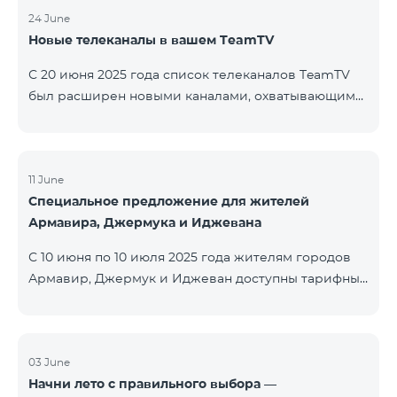
24 June
Новые телеканалы в вашем TeamTV
С 20 июня 2025 года список телеканалов TeamTV
был расширен новыми каналами, охватывающими
жанры фильмов, детских программ, новостей и
музыки. Добавлены следующие телеканалы: ID
Название Жанр 122 Cartoon Classic Детский 177 DW
Russian Информационный 230 AMEDIA Фильмы 231
11 June
Специальное предложение для жителей
AMEDIA 2 Фильмы 232 AMEDIA HIT Фильмы 233
Армавира, Джермука и Иджевана
AMEDIA Premium HD Фильмы 234 4Y Фи
С 10 июня по 10 июля 2025 года жителям городов
Армавир, Джермук и Иджеван доступны тарифные
пакеты COSMO Regional на специальных условиях:
COSMO 2 6900 Regional COSMO 3 7400 Regional
COSMO 4 9900 Regional В рамках акции
предоставляется 50% скидка на первые 6 месяцев
03 June
Начни лето с правильного выбора —
при условии годовой подписки (12 месяцев).