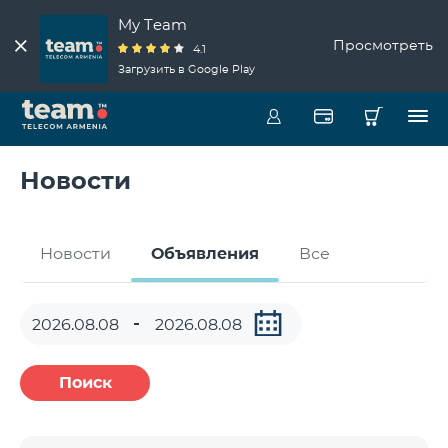
My Team
Просмотреть
4.1
Загрузить в Google Play
Новости
Новости
Объявления
Все
Поиск