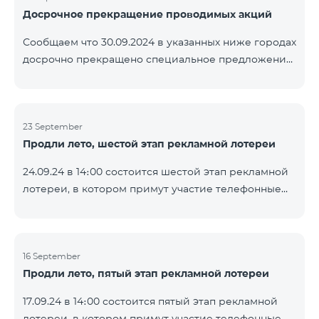
Досрочное прекращение проводимых акций
помощью генератора случайных чисел. Следите за
нами на официальных каналах Team в Facebook и
Сообщаем что 30.09.2024 в указанных ниже городах
YouTube. Подробнее:
досрочно прекращено специальное предложение,
https://www.telecomarmenia.am/ru/B2S
действующее для физических лиц и абонентов
услуги «Моя Компания» ОАО «Телеком Армения»
на тарифные пакеты COSMO 4 9900 и COMBO 4
23 September
9900. Вайк Чаренцаван Ванадзор
Продли лето, шестой этап рекламной лотереи
24.09.24 в 14։00 состоится шестой этап рекламной
лотереи, в котором примут участие телефонные
номера абонентов предоплатного тарифного
плана TeamTok, предоставленные в рамках акции с
телефоном Honor 200 Lite с 16.09.24 по 22.09.24.
Выигравшие номера телефонов будут выбраны с
16 September
Продли лето, пятый этап рекламной лотереи
помощью генератора случайных чисел. Следите за
нами на официальных каналах Team в Facebook и
17.09.24 в 14։00 состоится пятый этап рекламной
YouTube. Подробнее:
лотереи, в котором примут участие телефонные