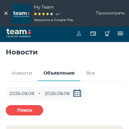
My Team
Просмотреть
4.1
Загрузить в Google Play
Новости
Новости
Объявления
Все
Поиск