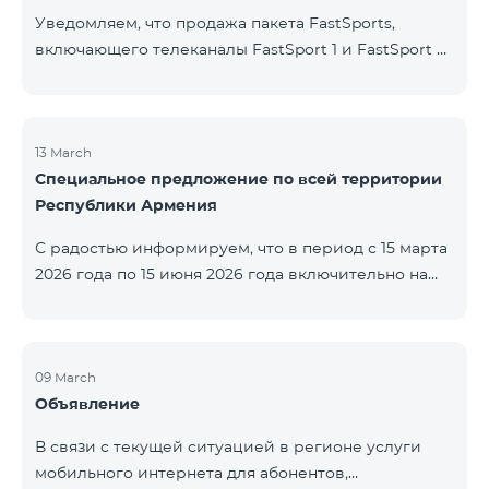
Уведомляем, что продажа пакета FastSports,
включающего телеканалы FastSport 1 и FastSport 2,
доступных в TeamTV, прекращена. С 20 апреля
текущего года будет остановлена и трансляция
указанных телеканалов. Изменение связано с
решением вещателя. По вопросам или для
13 March
Специальное предложение по всей территории
получения дополнительной информации просим
Республики Армения
обращаться в компанию «Фаст Медиа».
С радостью информируем, что в период с 15 марта
2026 года по 15 июня 2026 года включительно на
всей территории Республики Армения действуют
специальные условия․ Тарифные пакеты COSMO 4
12500, COSMO 4 16500 и COSMO 4 9900
Региональный будут доступны со скидкой 25% при
09 March
Объявление
подключении на 12 месяцев с автоматическим
продлением ещё на 12 месяцев. Тарифный
В связи с текущей ситуацией в регионе услуги
пакет COMBO 4 9900 также предоставляется со
мобильного интернета для абонентов,
скидкой 25% сроком на 12 месяцев. Кроме того, для