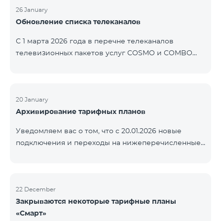
контролем нашей компании. В настоящее время
26 January
Обновление списка телеканалов
точные сроки восстановления услуг неизвестны.
Дополнительная информация будет
С 1 марта 2026 года в перечне телеканалов
предоставлена по мере изменения ситуации.
телевизионных пакетов услуг COSMO и COMBO
Благодарим за понимание.
будут внесены изменения. В соответствии с
данными изменениями региональные
мультиплексные телеканалы будут доступны
только в тех регионах, где их трансляция является
20 January
Архивирование тарифных планов
обязательной. Данные изменения реализуются в
рамках обновления технических параметров
Уведомляем вас о том, что с 20.01.2026 новые
телевизионной платформы и полностью
подключения и переходы на нижеперечисленные
соответствуют нормам местного вещания.
тарифные планы будут приостановлены. COMBO 2
Перечень телеканалов по регионам приведён
Max COMBO 2 Plus COMBO 2 TV COMBO 4 Basic
ниже.
8990 COMBO 4 Plus 10990
ЕреванКотайкГегаркуникАраратАрмавирЛор
22 December
Закрываются некоторые тарифные планы
«Смарт»