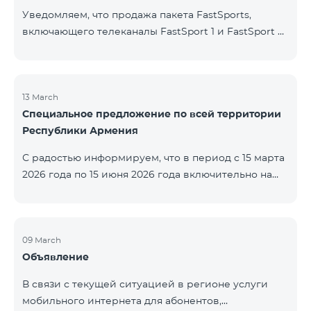
Уведомляем, что продажа пакета FastSports,
включающего телеканалы FastSport 1 и FastSport 2,
доступных в TeamTV, прекращена. С 20 апреля
текущего года будет остановлена и трансляция
указанных телеканалов. Изменение связано с
решением вещателя. По вопросам или для
13 March
Специальное предложение по всей территории
получения дополнительной информации просим
Республики Армения
обращаться в компанию «Фаст Медиа».
С радостью информируем, что в период с 15 марта
2026 года по 15 июня 2026 года включительно на
всей территории Республики Армения действуют
специальные условия․ Тарифные пакеты COSMO 4
12500, COSMO 4 16500 и COSMO 4 9900
Региональный будут доступны со скидкой 25% при
09 March
Объявление
подключении на 12 месяцев с автоматическим
продлением ещё на 12 месяцев. Тарифный
В связи с текущей ситуацией в регионе услуги
пакет COMBO 4 9900 также предоставляется со
мобильного интернета для абонентов,
скидкой 25% сроком на 12 месяцев. Кроме того, для