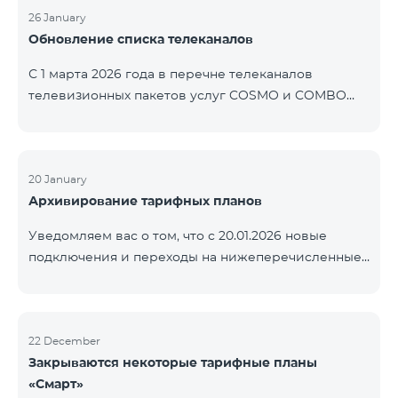
контролем нашей компании. В настоящее время
26 January
Обновление списка телеканалов
точные сроки восстановления услуг неизвестны.
Дополнительная информация будет
С 1 марта 2026 года в перечне телеканалов
предоставлена по мере изменения ситуации.
телевизионных пакетов услуг COSMO и COMBO
Благодарим за понимание.
будут внесены изменения. В соответствии с
данными изменениями региональные
мультиплексные телеканалы будут доступны
только в тех регионах, где их трансляция является
20 January
Архивирование тарифных планов
обязательной. Данные изменения реализуются в
рамках обновления технических параметров
Уведомляем вас о том, что с 20.01.2026 новые
телевизионной платформы и полностью
подключения и переходы на нижеперечисленные
соответствуют нормам местного вещания.
тарифные планы будут приостановлены. COMBO 2
Перечень телеканалов по регионам приведён
Max COMBO 2 Plus COMBO 2 TV COMBO 4 Basic
ниже.
8990 COMBO 4 Plus 10990
ЕреванКотайкГегаркуникАраратАрмавирЛор
22 December
Закрываются некоторые тарифные планы
«Смарт»