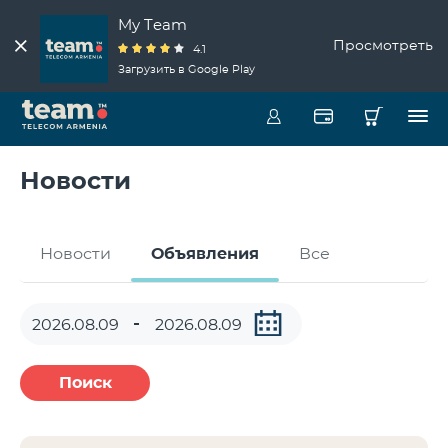
My Team
Просмотреть
4.1
Загрузить в Google Play
Новости
Новости
Объявления
Все
Поиск