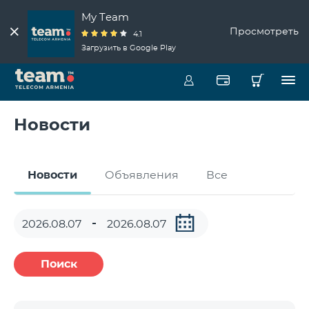
My Team
Просмотреть
4.1
Загрузить в Google Play
Новости
Новости
Объявления
Все
Поиск