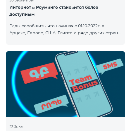
30 September
Интернет в Роуминге становится более
доступным
Рады соообщить, что начиная с 01.10.2022г. в
Арцахе, Европе, США, Египте и ряде других стран
будет действовать новый сниженный тариф на
Интернет - 9 драм за 1МБ. Входящие и исходящие
звонки в Армению звонки – 150 драм/минута.
Исходящие звонки локальные – 500 драм/минута.
SMS – 150 драм. Полный список стран: Арцах,
Албания, Австралия, Австрия, Бельгия, Болгария,
Босния и Герцеговина, Великобритания, Венгрия,
Германия, Греция, Дания, Джерси, Египет,
Ирландия, Исландия, Испани
23 June