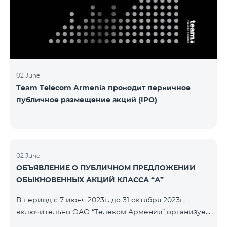
խնդիրը։ Լուծումներ առաջարկելու համար թիմերն
ունենալու են ընդամենը 72 ժամ։ Հաջողություն
մաղթելով մրցույթի մասնակիցներին Team
Telecom Armenia-ի գլխավոր տնօրեն Հայկ
Եսայանը նշեց, որ
02 June
Team Telecom Armenia проводит первичное
публичное размещение акций (IPO)
02 June
ОБЪЯВЛЕНИЕ О ПУБЛИЧНОМ ПРЕДЛОЖЕНИИ
ОБЫКНОВЕННЫХ АКЦИЙ КЛАССА “А”
В период с 7 июня 2023г. до 31 октября 2023г.
включительно ОАО “Телеком Армения” организует
публичное размещение именных