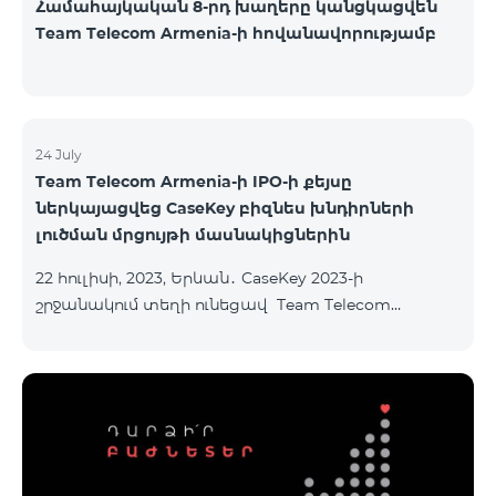
Համահայկական 8-րդ խաղերը կանցկացվեն
Team Telecom Armenia-ի հովանավորությամբ
24 July
Team Telecom Armenia-ի IPO-ի քեյսը
ներկայացվեց CaseKey բիզնես խնդիրների
լուծման մրցույթի մասնակիցներին
22 հուլիսի, 2023, Երևան․ CaseKey 2023-ի
շրջանակում տեղի ունեցավ Team Telecom
Armenia-ի առաջնային հրապարակային
տեղաբաշխման (IPO) քեյսի ներկայացումը:
Հայաստանի տարբեր բուհերից շուրջ 200
երիտասարդներ ծանոթացան առաջնային
հրապարակային տեղաբաշխման բոլոր
մանրամասներին ու թիմերին տրամադրվեց
ընկերության զարգացման ռազմավարական