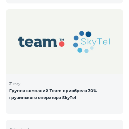
бездокументарных акций на следующих условиях:
ЭМИТЕНТ ОАО “ТЕЛЕКОМ АРМЕНИЯ” ТИП
Обыкновенные акции Класса “А” КОЛИЧЕСТВО
40,000,000 ЦЕНА ЗА АКЦИЮ 206 драмов ОБЩАЯ
СУММА 8,240,000,000 драмов МИНИМАЛЬНЫЙ
ОБЬЕМ ПОКУПКИ 200 МИНИМАЛЬНАЯ СУММА
ПОКУПКИ 41,200 драмов ОРГАНИЗАТОР
31 May
Группа компаний Team приобрела 30%
грузинского оператора SkyTel