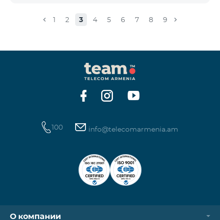
փաթեթ 100», «SMS փաթեթ 300»
ծառայությունների նոր միացումները և ավտոմատ
1
2
3
4
5
6
7
8
9
երկարացման հնարավորությունը: Ինչպես նաև
դադարեցվում է «Սիրելի համարներ»
ծառայության նոր միացումները և գործողությունը։
100
info@telecomarmenia.am
О компании