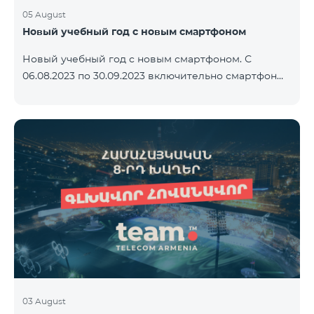
05 August
Новый учебный год с новым смартфоном
Новый учебный год с новым смартфоном. С
06.08.2023 по 30.09.2023 включительно смартфон
2023 года Xiaomi Redmi 12C предоставляется в
комплекте с беспроводными наушниками Alteracs
Light и специальным тарифным планом TeamTok -
1-й месяц бесплатно. Смартфон также можно
приобрести в кредит, начиная с 1250 драмов в
месяц. К ежемесячной плате добавляются
банковские платежи. Условия тарифного плана
ниже. Предоплатный тарифный план Teamtok.
Ежемесячная плата: 2500 драм 250 минут на сети
РА
03 August