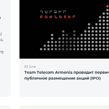
ի
մ
ին
րջ
02 June
Team Telecom Armenia проводит перви
публичное размещение акций (IPO)
m
ր