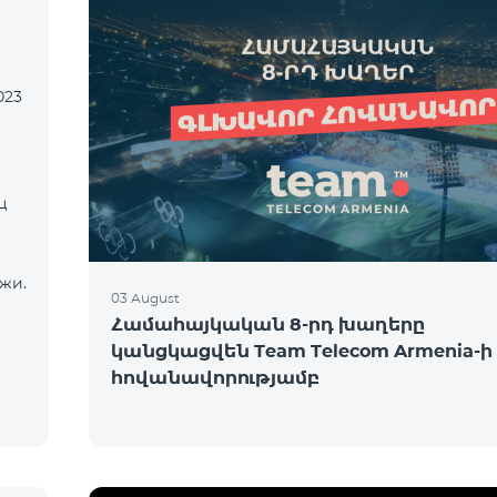
023
ц
жи.
03 August
Համահայկական 8-րդ խաղերը
կանցկացվեն Team Telecom Armenia-ի
հովանավորությամբ