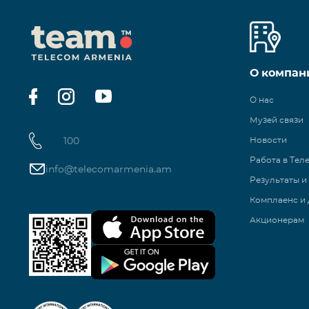
О компан
О нас
Музей связи
100
Новости
Работа в Тел
info@telecomarmenia.am
Результаты и
Комплаенс и 
Акционерам