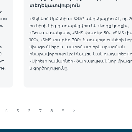
տեղեկատվություն
ии
пны
«Տելեկոմ Արմենիա» ՓԲԸ տեղեկացնում է, որ 2
ся
հունիսի 1-ից դադարեցվում են «Կողք կողքի»,
«Ռուսաստանյան», «SMS փաթեթ 50», «SMS 
100», «SMS փաթեթ 300» ծառայությունների նո
а
միացումները և ավտոմատ երկարացման
0
հնարավորությունը: Ինչպես նաև դադարեցվու
ут
«Սիրելի համարներ» ծառայության նոր միացո
пе,
և գործողությունը։
4
5
6
7
8
9