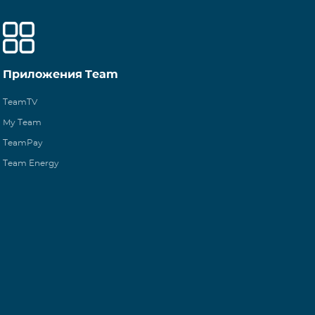
Приложения Team
TeamTV
My Team
TeamPay
Team Energy