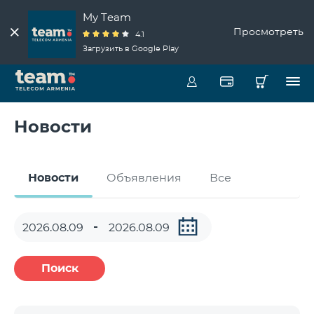
My Team
Просмотреть
4.1
Загрузить в Google Play
Новости
Новости
Объявления
Все
Поиск