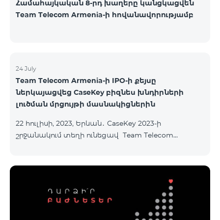
Համահայկական 8-րդ խաղերը կանցկացվեն
Team Telecom Armenia-ի հովանավորությամբ
24 July
Team Telecom Armenia-ի IPO-ի քեյսը
ներկայացվեց CaseKey բիզնես խնդիրների
լուծման մրցույթի մասնակիցներին
22 հուլիսի, 2023, Երևան․ CaseKey 2023-ի
շրջանակում տեղի ունեցավ Team Telecom
Armenia-ի առաջնային հրապարակային
տեղաբաշխման (IPO) քեյսի ներկայացումը:
Հայաստանի տարբեր բուհերից շուրջ 200
երիտասարդներ ծանոթացան առաջնային
հրապարակային տեղաբաշխման բոլոր
մանրամասներին ու թիմերին տրամադրվեց
ընկերության զարգացման ռազմավարական