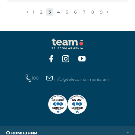
փաթեթ 100», «SMS փաթեթ 300»
ծառայությունների նոր միացումները և ավտոմատ
1
2
3
4
5
6
7
8
9
երկարացման հնարավորությունը: Ինչպես նաև
դադարեցվում է «Սիրելի համարներ»
ծառայության նոր միացումները և գործողությունը։
100
info@telecomarmenia.am
О компании