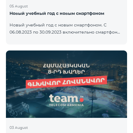
05 August
Новый учебный год с новым смартфоном
Новый учебный год с новым смартфоном. С
06.08.2023 по 30.09.2023 включительно смартфон
2023 года Xiaomi Redmi 12C предоставляется в
комплекте с беспроводными наушниками Alteracs
Light и специальным тарифным планом TeamTok -
1-й месяц бесплатно. Смартфон также можно
приобрести в кредит, начиная с 1250 драмов в
месяц. К ежемесячной плате добавляются
банковские платежи. Условия тарифного плана
ниже. Предоплатный тарифный план Teamtok.
Ежемесячная плата: 2500 драм 250 минут на сети
РА
03 August