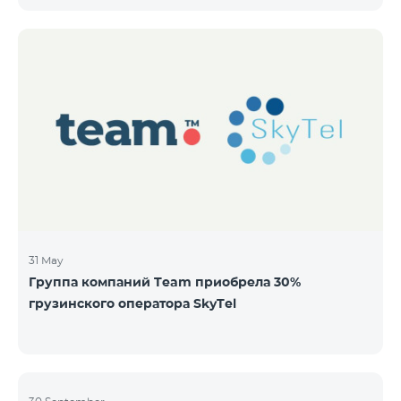
бездокументарных акций на следующих условиях:
ЭМИТЕНТ ОАО “ТЕЛЕКОМ АРМЕНИЯ” ТИП
Обыкновенные акции Класса “А” КОЛИЧЕСТВО
40,000,000 ЦЕНА ЗА АКЦИЮ 206 драмов ОБЩАЯ
СУММА 8,240,000,000 драмов МИНИМАЛЬНЫЙ
ОБЬЕМ ПОКУПКИ 200 МИНИМАЛЬНАЯ СУММА
ПОКУПКИ 41,200 драмов ОРГАНИЗАТОР
31 May
Группа компаний Team приобрела 30%
грузинского оператора SkyTel