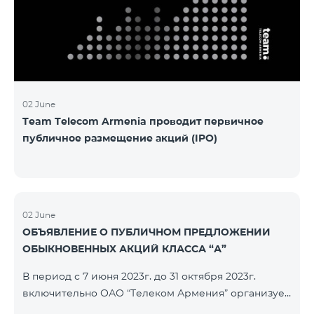
խնդիրը։ Լուծումներ առաջարկելու համար թիմերն
ունենալու են ընդամենը 72 ժամ։ Հաջողություն
մաղթելով մրցույթի մասնակիցներին Team
Telecom Armenia-ի գլխավոր տնօրեն Հայկ
Եսայանը նշեց, որ
02 June
Team Telecom Armenia проводит первичное
публичное размещение акций (IPO)
02 June
ОБЪЯВЛЕНИЕ О ПУБЛИЧНОМ ПРЕДЛОЖЕНИИ
ОБЫКНОВЕННЫХ АКЦИЙ КЛАССА “А”
В период с 7 июня 2023г. до 31 октября 2023г.
включительно ОАО “Телеком Армения” организует
публичное размещение именных