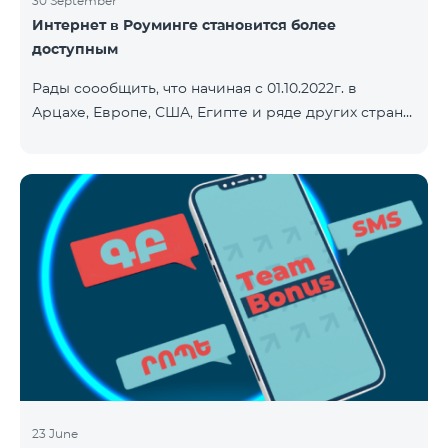
30 September
Интернет в Роуминге становится более
доступным
Рады соообщить, что начиная с 01.10.2022г. в
Арцахе, Европе, США, Египте и ряде других стран
будет действовать новый сниженный тариф на
Интернет - 9 драм за 1МБ. Входящие и исходящие
звонки в Армению звонки – 150 драм/минута.
Исходящие звонки локальные – 500 драм/минута.
SMS – 150 драм. Полный список стран: Арцах,
Албания, Австралия, Австрия, Бельгия, Болгария,
Босния и Герцеговина, Великобритания, Венгрия,
Германия, Греция, Дания, Джерси, Египет,
Ирландия, Исландия, Испани
23 June