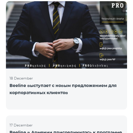
коммуникациям, авторов лучших программ и
идей. «Работа общественных и политических
деятелей, компаний и государственных структур в
центре внимания исследовательской команды
Армянской PR ассоциации. Награждение
проводиться с целью повысить и подчеркнуть
роль PR-специалистов, подчеркнуть важность
обратной
18 December
Beeline выступает с новым предложением для
корпоративных клиентов
17 December
Beeline в Армении присоединилась к программе