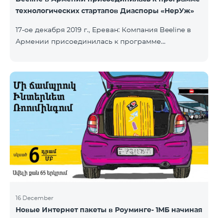
технологических стартапов Диаспоры «НерУж»
17-ое декабря 2019 г., Ереван: Компания Beeline в
Армении присоединилась к программе
технологических стартапов диаспоры «НерУж»,
реализуемой совместно с Министерством
высокотехнологичной промышленности РА и
офисом главного комиссара по делам диаспоры
РА. Основная цель программы - привлечение
талантливых предпринимателей, инженеров из
диаспоры, стимулирование репатриации, а также
развитие стартап-экосистемы в Армении.
Программа позволяет превратить
технологические идеи и проекты прож
16 December
Новые Интернет пакеты в Роуминге- 1МБ начиная