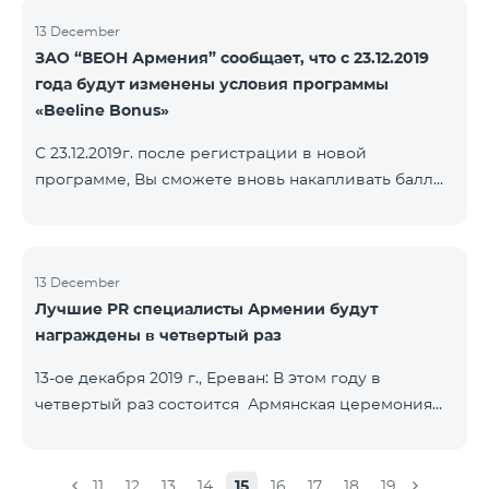
13 December
ЗАО “ВЕОН Армения” сообщает, что с 23.12.2019
года будут изменены условия программы
«Beeline Bonus»
С 23.12.2019г. после регистрации в новой
программе, Вы сможете вновь накапливать баллы
согласно условиям новой программы. Для
абонентов, действующей программы Beeline Bonus
накопление баллов будет приостановлено с 17-го
декабря 2019г. Абоненты статусов Gold и VIP
13 December
Лучшие PR специалисты Армении будут
перейдут в новую программу со своим статусом.
награждены в четвертый раз
При регистрации в новой программе абоненты
статуса Silver получат статус в согласно условиям
13-ое декабря 2019 г., Ереван: В этом году в
новой бонусной программы.
четвертый раз состоится Армянская церемония
награждения PR по инициативе научно-
информационного НПО «Армянская PR-
ассоциация» и при содействии Beeline.
11
12
13
14
15
16
17
18
19