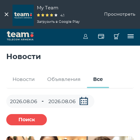
My Team
Просмотреть
4.1
Загрузить в Google Play
Новости
Новости
Объявления
Все
Поиск