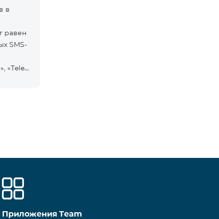
в в
т равен
ых SMS-
, «Tele
Приложения Team