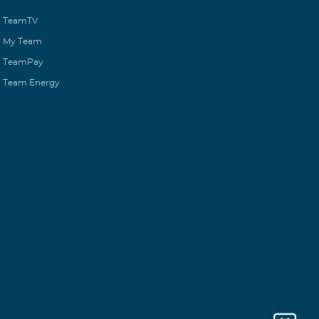
TeamTV
My Team
TeamPay
Team Energy