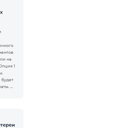
х
м
очного
нентов
ли на
Опция 1
ы.
 будет
латы.
отереи