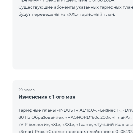
Премиум» прекратят действие с 01.08.2024.
Существующие абоненты указанных тарифных пла
будут переведены на «XXL» тарифный план.
29 March
Изменения с 1-ого мая
Тарифные планы «INDUSTRIAL*1c.0», «Бизнес 1», «Dri
80 ГБ Образование», «HAGHORD*60c.200», «ПланА»,
«VIP коллеги», «XL», «XXL», «Team», «Лучший коллега
«Smart Pro», «Статус» прекратят действие с 01.05.20