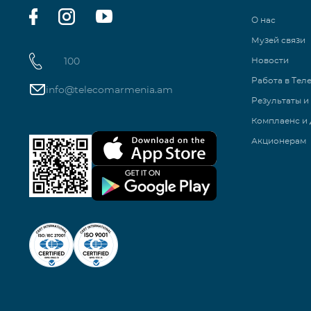
О нас
Музей связи
100
Новости
Работа в Тел
info@telecomarmenia.am
Результаты и
Комплаенс и 
Акционерам