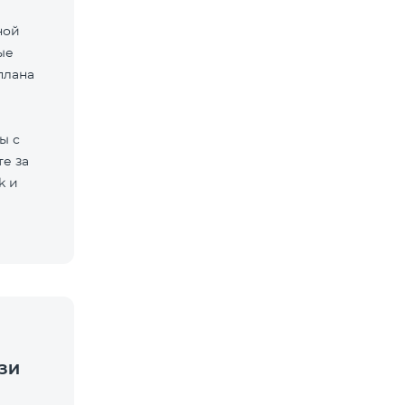
ной
ые
плана
ы с
е за
k и
ЗИ