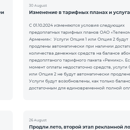
30 August
еи
Изменение в тарифных планах и услуга
С 01.10.2024 изменяются условия следующих
предоплатных тарифных планов ОАО «Телеко
Армения»: Услуги Опция 1 или Опция 2 будут
продлены автоматически при наличии достат
количества денежных средств на балансе або
предоплтаного тарифного пакета «Ремикс». Ес
момент оплаты недостаточно средств, услуги 
или Опция 2 не будут автоматически продлен
Услуги будут возобновлены, как только баланс
достаточным для единовременной полной оп
При подключении услуги Опция 1
26 August
Продли лето, второй этап рекламной л