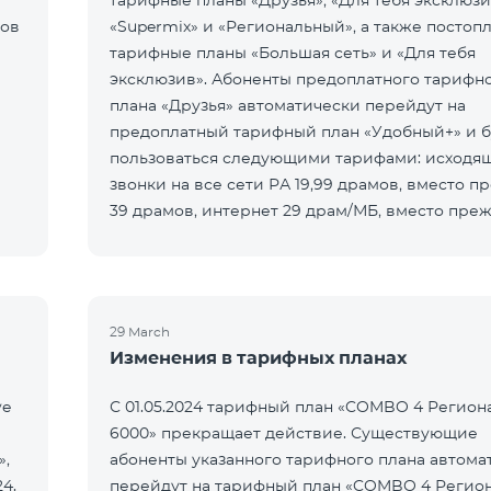
тарифные планы «Друзья», «Для тебя эксклюзи
нов
«Supermix» и «Региональный», а также постоп
тарифные планы «Большая сеть» и «Для тебя
эксклюзив». Абоненты предоплатного тарифн
плана «Друзья» автоматически перейдут на
предоплатный тарифный план «Удобный+» и б
пользоваться следующими тарифами: исходя
звонки на все сети РА 19,99 драмов, вместо п
39 драмов, интернет 29 драм/МБ, вместо преж
драм/МБ. Абоненты предоплатного та
29 March
Изменения в тарифных планах
ve
С 01.05.2024 тарифный план «COMBO 4 Регио
6000» прекращает действие. Существующие
»,
абоненты указанного тарифного плана автома
24.
перейдут на тарифный план «COMBO 4 Регио