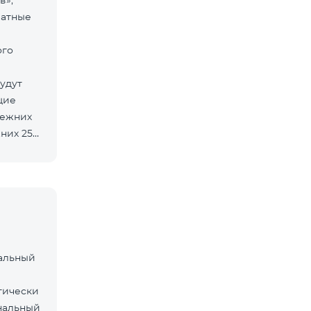
в»,
латные
ого
удут
щие
режних
них 25
нальный
тически
нальный