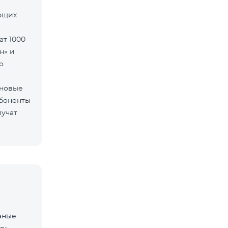
ующих
ат 1000
н» и
о
 новые
Абоненты
лучат
аные