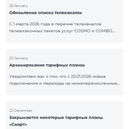
контролем нашей компании. В настоящее время
26 January
Обновление списка телеканалов
точные сроки восстановления услуг неизвестны.
Дополнительная информация будет
С 1 марта 2026 года в перечне телеканалов
предоставлена по мере изменения ситуации.
телевизионных пакетов услуг COSMO и COMBO
Благодарим за понимание.
будут внесены изменения. В соответствии с
данными изменениями региональные
мультиплексные телеканалы будут доступны
только в тех регионах, где их трансляция является
20 January
Архивирование тарифных планов
обязательной. Данные изменения реализуются в
рамках обновления технических параметров
Уведомляем вас о том, что с 20.01.2026 новые
телевизионной платформы и полностью
подключения и переходы на нижеперечисленные
соответствуют нормам местного вещания.
тарифные планы будут приостановлены. COMBO 2
Перечень телеканалов по регионам приведён
Max COMBO 2 Plus COMBO 2 TV COMBO 4 Basic
ниже.
8990 COMBO 4 Plus 10990
ЕреванКотайкГегаркуникАраратАрмавирЛор
22 December
Закрываются некоторые тарифные планы
«Смарт»