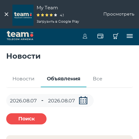
My Team
Просмотреть
4.1
Загрузить в Google Play
Новости
Новости
Объявления
Все
Поиск