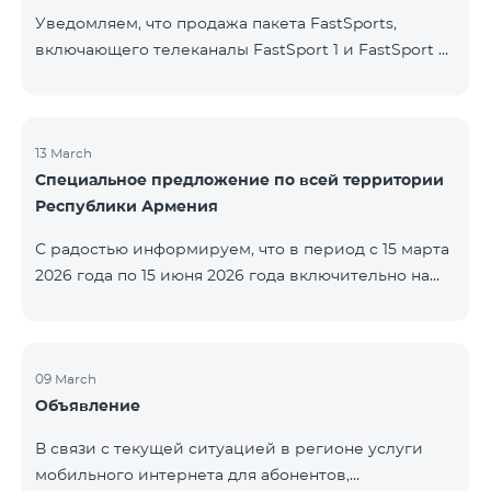
Уведомляем, что продажа пакета FastSports,
включающего телеканалы FastSport 1 и FastSport 2,
доступных в TeamTV, прекращена. С 20 апреля
текущего года будет остановлена и трансляция
указанных телеканалов. Изменение связано с
решением вещателя. По вопросам или для
13 March
Специальное предложение по всей территории
получения дополнительной информации просим
Республики Армения
обращаться в компанию «Фаст Медиа».
С радостью информируем, что в период с 15 марта
2026 года по 15 июня 2026 года включительно на
всей территории Республики Армения действуют
специальные условия․ Тарифные пакеты COSMO 4
12500, COSMO 4 16500 и COSMO 4 9900
Региональный будут доступны со скидкой 25% при
09 March
Объявление
подключении на 12 месяцев с автоматическим
продлением ещё на 12 месяцев. Тарифный
В связи с текущей ситуацией в регионе услуги
пакет COMBO 4 9900 также предоставляется со
мобильного интернета для абонентов,
скидкой 25% сроком на 12 месяцев. Кроме того, для