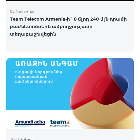
02 November
Team Telecom Armenia-ի` 8 մլրդ 240 մլն դրամի
բաժնետոմսերն ամբողջությամբ
տեղաբաշխվեցին
20 October