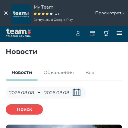
My Team
Просмотреть
4.1
Загрузить в Google Play
Новости
Новости
Объявления
Все
Поиск