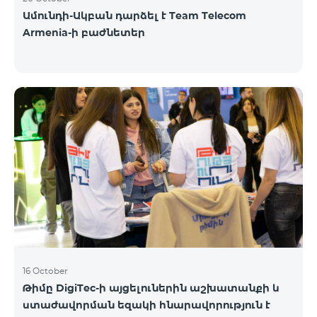
Ամունդի-Ակբան դարձել է Team Telecom
Armenia-ի բաժնետեր
16 October
Թիմը DigiTec-ի այցելուներին աշխատանքի և
ստաժավորման եզակի հնարավորություն է