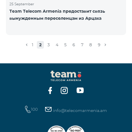
25 September
Team Telecom Armenia предоставит связь
вынужденным переселенцам из Арцаха
1
2
3
4
5
6
7
8
9
100
info@telecomarmenia.am