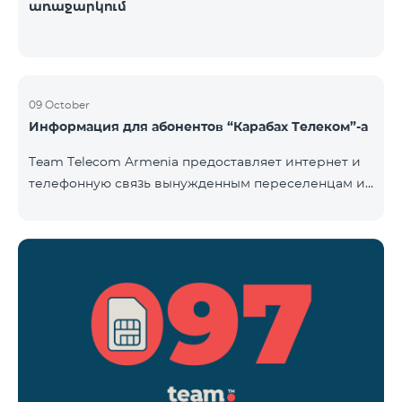
առաջարկում
09 October
Информация для абонентов “Карабах Телеком”-а
Team Telecom Armenia предоставляет интернет и
телефонную связь вынужденным переселенцам из
Арцаха. Абоненты “Карабах Телеком”-а с момента
первого использования услуг мобильной связи
(звонок, отправка смс и т.п.) будут считаться
абонентами тарифного плана «Be Free 097», тем
самым соглашаясь с его условиями,
размещенными на сайте www.telecomarmenia.am и
публичной офертой. Абоненты телефонных
номеров с префиксом 097, будут обслуживаться по
специ