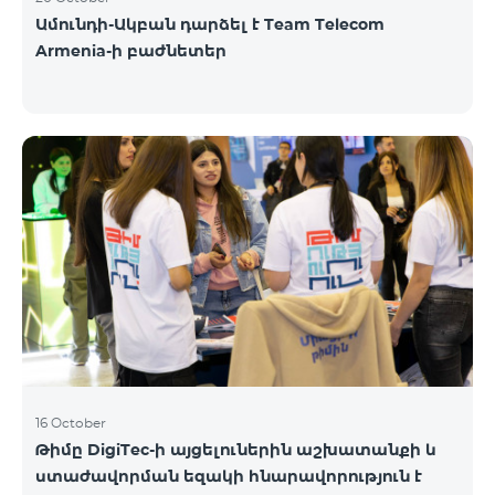
Ամունդի-Ակբան դարձել է Team Telecom
Armenia-ի բաժնետեր
16 October
Թիմը DigiTec-ի այցելուներին աշխատանքի և
ստաժավորման եզակի հնարավորություն է