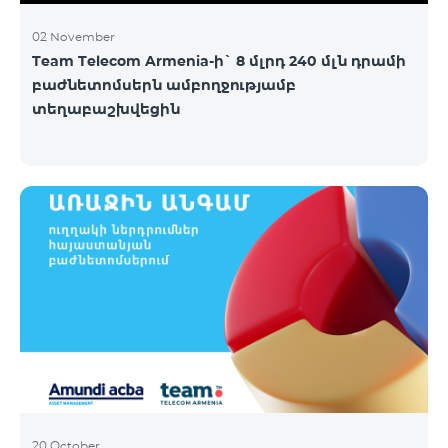
02 November
Team Telecom Armenia-ի` 8 մլրդ 240 մլն դրամի
բաժնետոմսերն ամբողջությամբ
տեղաբաշխվեցին
20 October