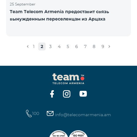
25 September
Team Telecom Armenia предоставит связь
вынужденным переселенцам из Арцаха
1
2
3
4
5
6
7
8
9
100
info@telecomarmenia.am