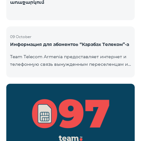
առաջարկում
09 October
Информация для абонентов “Карабах Телеком”-а
Team Telecom Armenia предоставляет интернет и
телефонную связь вынужденным переселенцам из
Арцаха. Абоненты “Карабах Телеком”-а с момента
первого использования услуг мобильной связи
(звонок, отправка смс и т.п.) будут считаться
абонентами тарифного плана «Be Free 097», тем
самым соглашаясь с его условиями,
размещенными на сайте www.telecomarmenia.am и
публичной офертой. Абоненты телефонных
номеров с префиксом 097, будут обслуживаться по
специ