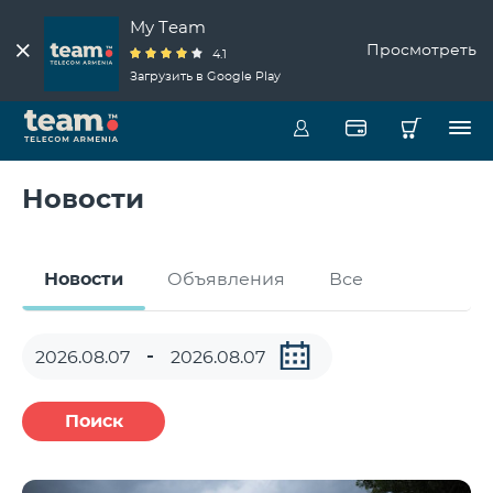
My Team
Просмотреть
4.1
Загрузить в Google Play
Новости
Новости
Объявления
Все
Поиск