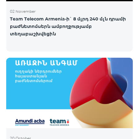
02 November
Team Telecom Armenia-ի` 8 մլրդ 240 մլն դրամի
բաժնետոմսերն ամբողջությամբ
տեղաբաշխվեցին
20 October