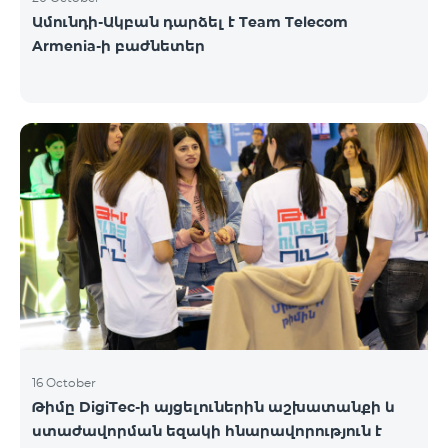
Ամունդի-Ակբան դարձել է Team Telecom
Armenia-ի բաժնետեր
16 October
Թիմը DigiTec-ի այցելուներին աշխատանքի և
ստաժավորման եզակի հնարավորություն է