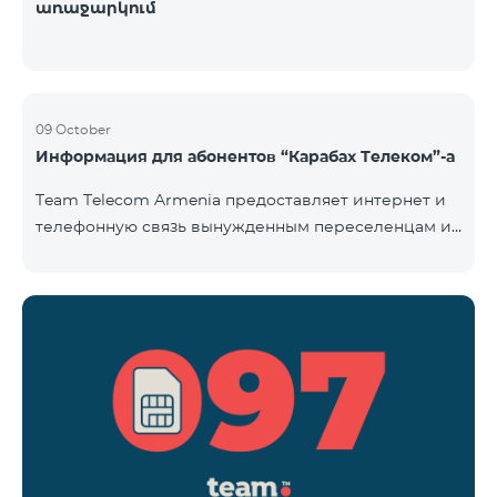
առաջարկում
09 October
Информация для абонентов “Карабах Телеком”-а
Team Telecom Armenia предоставляет интернет и
телефонную связь вынужденным переселенцам из
Арцаха. Абоненты “Карабах Телеком”-а с момента
первого использования услуг мобильной связи
(звонок, отправка смс и т.п.) будут считаться
абонентами тарифного плана «Be Free 097», тем
самым соглашаясь с его условиями,
размещенными на сайте www.telecomarmenia.am и
публичной офертой. Абоненты телефонных
номеров с префиксом 097, будут обслуживаться по
специ