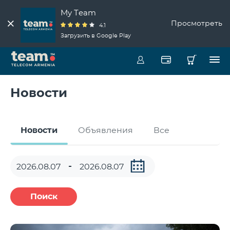
My Team
Просмотреть
4.1
Загрузить в Google Play
Новости
Новости
Объявления
Все
Поиск