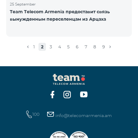
25 September
Team Telecom Armenia предоставит связь
вынужденным переселенцам из Арцаха
1
2
3
4
5
6
7
8
9
100
info@telecomarmenia.am