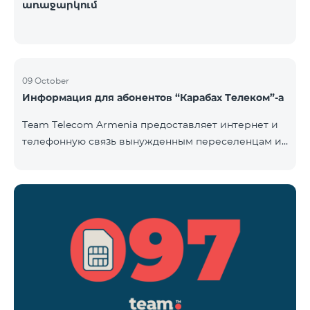
առաջարկում
09 October
Информация для абонентов “Карабах Телеком”-а
Team Telecom Armenia предоставляет интернет и
телефонную связь вынужденным переселенцам из
Арцаха. Абоненты “Карабах Телеком”-а с момента
первого использования услуг мобильной связи
(звонок, отправка смс и т.п.) будут считаться
абонентами тарифного плана «Be Free 097», тем
самым соглашаясь с его условиями,
размещенными на сайте www.telecomarmenia.am и
публичной офертой. Абоненты телефонных
номеров с префиксом 097, будут обслуживаться по
специ