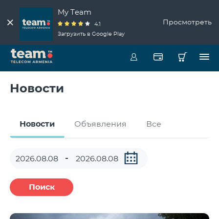
My Team
Просмотреть
4.1
Загрузить в Google Play
Новости
Новости
Объявления
Все
Поиск