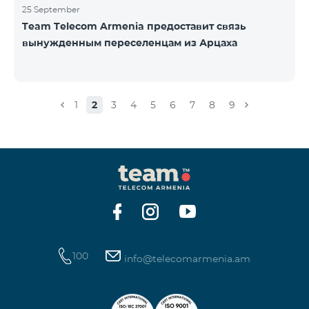
25 September
Team Telecom Armenia предоставит связь
вынужденным переселенцам из Арцаха
1
2
3
4
5
6
7
8
9
100
info@telecomarmenia.am