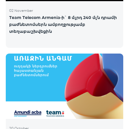
02 November
Team Telecom Armenia-ի` 8 մլրդ 240 մլն դրամի
բաժնետոմսերն ամբողջությամբ
տեղաբաշխվեցին
20 October