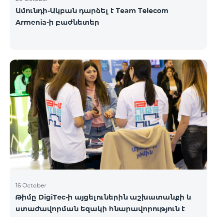
Ամունդի-Ակբան դարձել է Team Telecom
Armenia-ի բաժնետեր
16 October
Թիմը DigiTec-ի այցելուներին աշխատանքի և
ստաժավորման եզակի հնարավորություն է