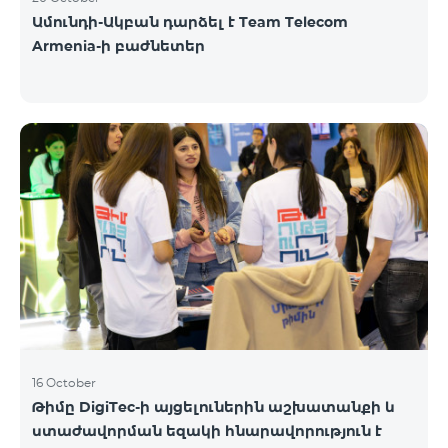
Ամունդի-Ակբան դարձել է Team Telecom
Armenia-ի բաժնետեր
16 October
Թիմը DigiTec-ի այցելուներին աշխատանքի և
ստաժավորման եզակի հնարավորություն է