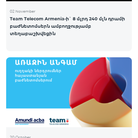
02 November
Team Telecom Armenia-ի` 8 մլրդ 240 մլն դրամի
բաժնետոմսերն ամբողջությամբ
տեղաբաշխվեցին
20 October