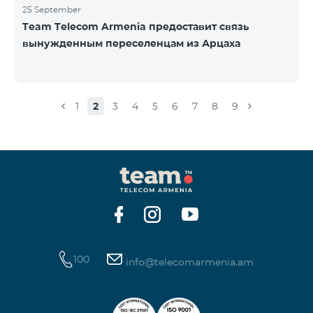
25 September
Team Telecom Armenia предоставит связь
вынужденным переселенцам из Арцаха
1
2
3
4
5
6
7
8
9
100
info@telecomarmenia.am