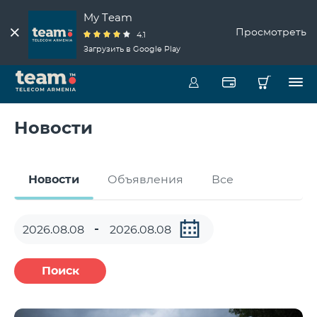
My Team
Просмотреть
4.1
Загрузить в Google Play
Новости
Новости
Объявления
Все
Поиск