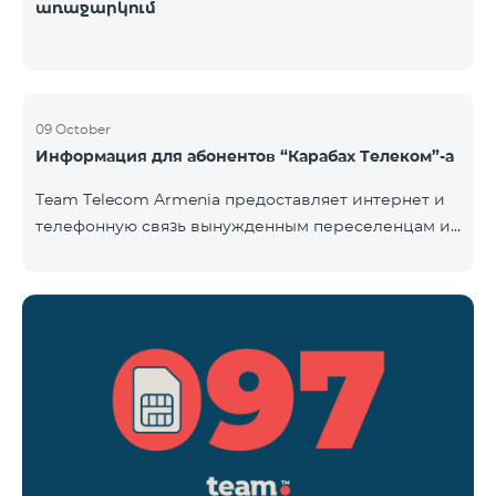
առաջարկում
09 October
Информация для абонентов “Карабах Телеком”-а
Team Telecom Armenia предоставляет интернет и
телефонную связь вынужденным переселенцам из
Арцаха. Абоненты “Карабах Телеком”-а с момента
первого использования услуг мобильной связи
(звонок, отправка смс и т.п.) будут считаться
абонентами тарифного плана «Be Free 097», тем
самым соглашаясь с его условиями,
размещенными на сайте www.telecomarmenia.am и
публичной офертой. Абоненты телефонных
номеров с префиксом 097, будут обслуживаться по
специ