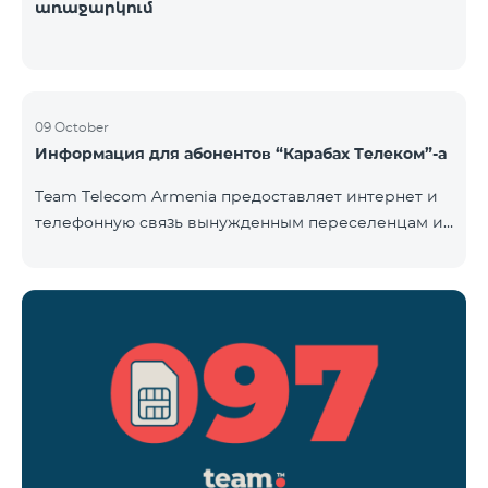
առաջարկում
09 October
Информация для абонентов “Карабах Телеком”-а
Team Telecom Armenia предоставляет интернет и
телефонную связь вынужденным переселенцам из
Арцаха. Абоненты “Карабах Телеком”-а с момента
первого использования услуг мобильной связи
(звонок, отправка смс и т.п.) будут считаться
абонентами тарифного плана «Be Free 097», тем
самым соглашаясь с его условиями,
размещенными на сайте www.telecomarmenia.am и
публичной офертой. Абоненты телефонных
номеров с префиксом 097, будут обслуживаться по
специ