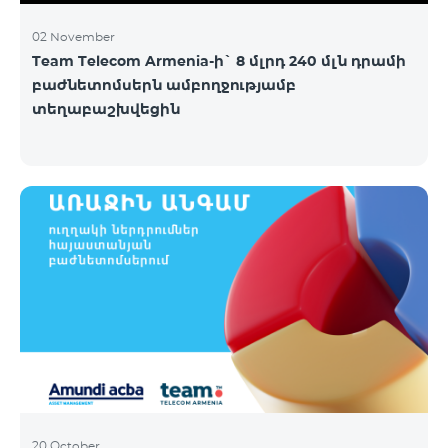
02 November
Team Telecom Armenia-ի` 8 մլրդ 240 մլն դրամի
բաժնետոմսերն ամբողջությամբ
տեղաբաշխվեցին
20 October