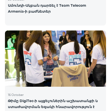
Ամունդի-Ակբան դարձել է Team Telecom
Armenia-ի բաժնետեր
16 October
Թիմը DigiTec-ի այցելուներին աշխատանքի և
ստաժավորման եզակի հնարավորություն է