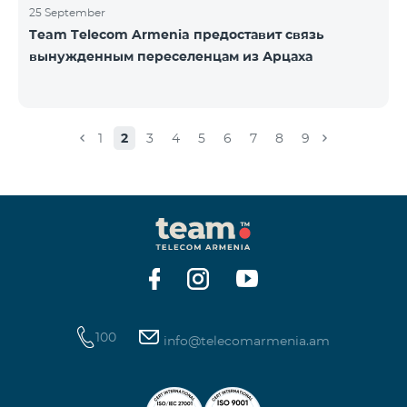
25 September
Team Telecom Armenia предоставит связь
вынужденным переселенцам из Арцаха
1
2
3
4
5
6
7
8
9
100
info@telecomarmenia.am