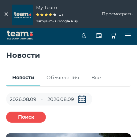
My Team
Просмотреть
4.1
Загрузить в Google Play
Новости
Новости
Объявления
Все
Поиск