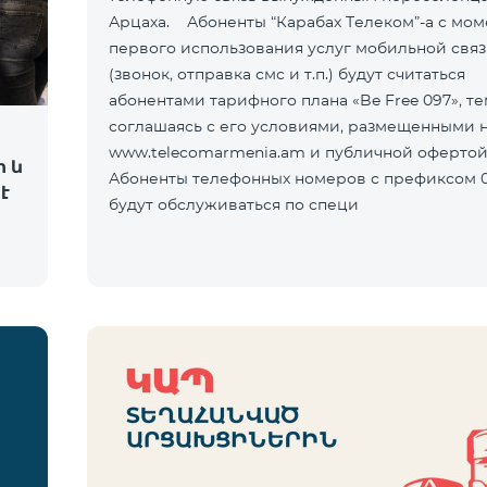
Арцаха. Абоненты “Карабах Телеком”-а с мом
первого использования услуг мобильной свя
(звонок, отправка смс и т.п.) будут считаться
абонентами тарифного плана «Be Free 097», т
соглашаясь с его условиями, размещенными н
www.telecomarmenia.am и публичной оферто
ի և
Абоненты телефонных номеров с префиксом 0
է
будут обслуживаться по специ