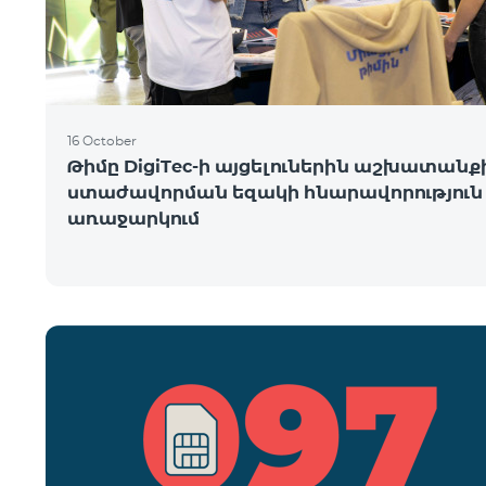
16 October
Թիմը DigiTec-ի այցելուներին աշխատանք
ստաժավորման եզակի հնարավորություն 
առաջարկում