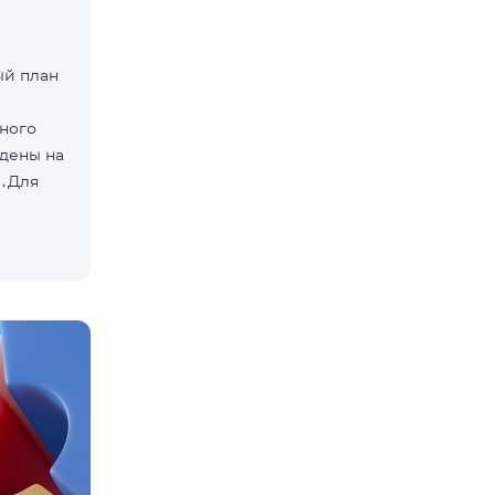
ый план
нного
дены на
»․Для