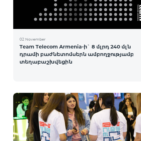
02 November
Team Telecom Armenia-ի` 8 մլրդ 240 մլն
դրամի բաժնետոմսերն ամբողջությամբ
տեղաբաշխվեցին