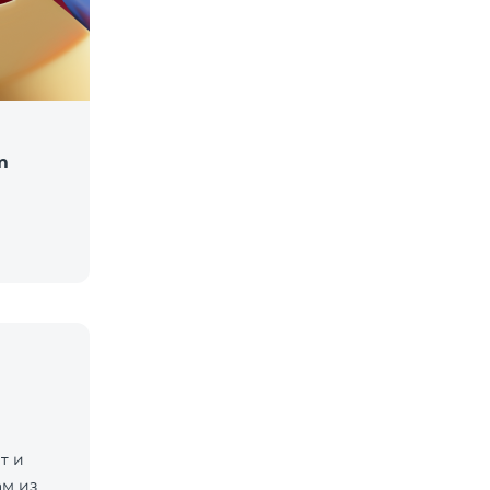
m
т и
м из