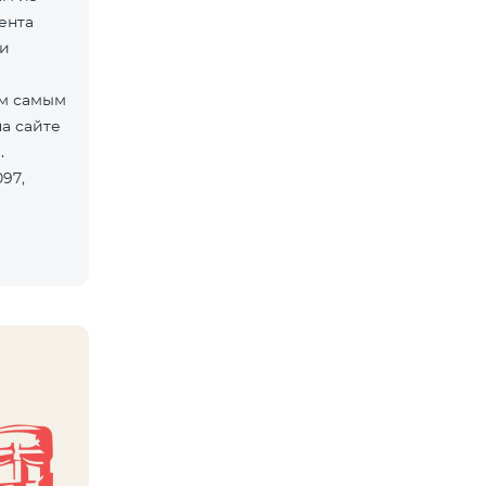
ента
зи
ем самым
а сайте
й.
97,