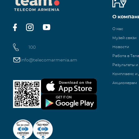
О компан
О нас
Музей связи
100
Новости
Работа в Тел
info@telecomarmenia.am
Результаты и
Комплаенс и 
Акционерам