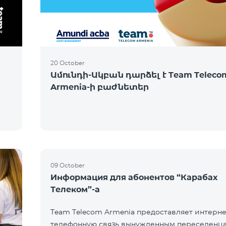
20 October
Ամունդի-Ակբան դարձել է Team Teleco
Armenia-ի բաժնետեր
09 October
Информация для абонентов “Карабах
Телеком”-а
Team Telecom Armenia предоставляет интерне
телефонную связь вынужденным переселенца