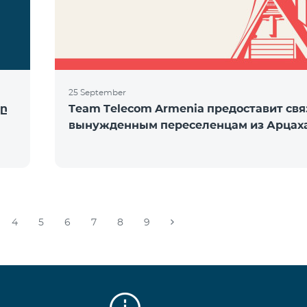
25 September
ը
Team Telecom Armenia предоставит свя
вынужденным переселенцам из Арцах
4
5
6
7
8
9