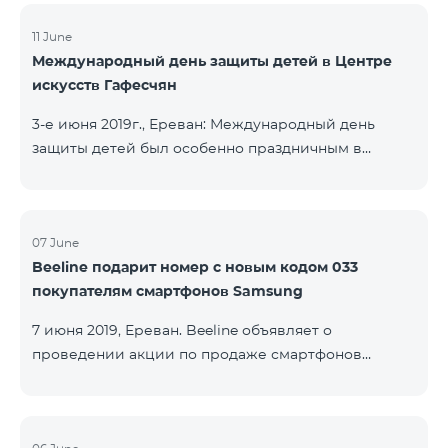
11 June
Международный день защиты детей в Центре
искусств Гафесчян
3-е июня 2019г., Ереван: Международный день
защиты детей был особенно праздничным в
Центре искусств Гафесчян (ЦИГ) в этом году, так
как в 2019 году Центр отмечает десятилетнюю
годовщину. По этому случаю более 200
школьников представили логотип ЦИГ с
07 June
Beeline подарит номер с новым кодом 033
указанием 10-летней годовщины в начале с
покупателям смартфонов Samsung
помощью воздушных шариков, а затем с помощью
фонариков. Кроме того, дети подготовили флаги с
7 июня 2019, Ереван. Beeline объявляет о
изображением произведений ЦИГ в саду
проведении акции по продаже смартфонов
скульптур Гафесчян в рамках творческой
Samsung серии Galaxy А. Клиенты, купившие один
программы «Твой флаг»
из смартфонов популярной линейки до 20 августа
2019 года, получат 25 ГБ мобильного интернета и