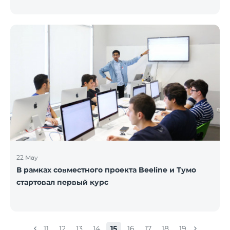
22 May
В рамках совместного проекта Beeline и Тумо
стартовал первый курс
11
12
13
14
15
16
17
18
19