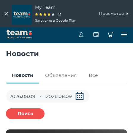
My Team
Просмотреть
4.1
Загрузить в Google Play
Новости
Новости
Объявления
Все
Поиск