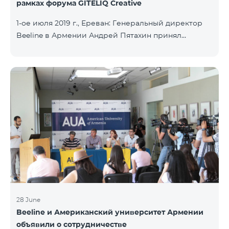
рамках форума GITELIQ Creative
1-ое июля 2019 г., Ереван: Генеральный директор
Beeline в Армении Андрей Пятахин принял
участие на третьем форуме GITELIQ Creative.
Руководитель компании прочел лекцию на тему
"Новые технологии - новые возможности". Третий
GITELIQ Creative форум проходил в головном
офисе AGBU Armenia. Форум является рядом
мероприятий в Армении в совершенно новом
формате. Он предоставляет возможность
приобрести знания об актуальных и интересных
темах и познакомиться с ведущими
специалистами разных сфер, с
28 June
Beeline и Американский университет Армении
объявили о сотрудничестве