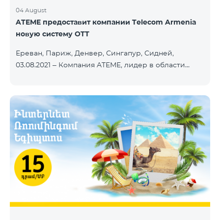
04 August
ATEME предоставит компании Telecom Armenia
новую систему OTT
Ереван, Париж, Денвер, Сингапур, Сидней,
03.08.2021 – Компания ATEME, лидер в области
решений для видеовещания, кабельного
телевидения, DHT, IPTV и OTT, сегодня объявила о
заключении нового контракта с Telecom Armenia,
поставщиком услуг IPTV и OTT под брендом
Beeline, который запускает обновленный пакет
телевизионных услуг на рынке Армении.
Компания Telecom Armenia приняла решение
модернизировать существующую систему. Нам
требовалась производительная, масштабируемая
инфраструктура для пр