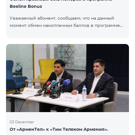
Beeline Bonus
Уважаемый абонент, сообщаем, что на данный
момент обмен накопленных баллов в программе
Beeline Bonus на красивые номера Gold
недоступен. Для обмена доступны номера других
категорий: Nickel, Bronze, Silver, Platinum.
03 December
От «АрменТел» к «Тим Телеком Армения».