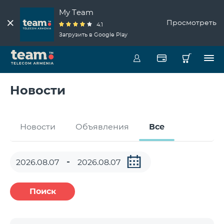
My Team
Просмотреть
4.1
Загрузить в Google Play
Новости
Новости
Объявления
Все
Поиск