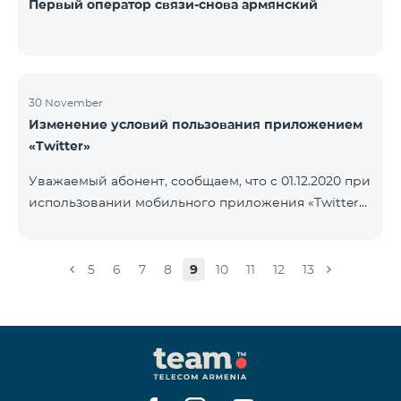
Первый оператор связи-снова армянский
30 November
Изменение условий пользования приложением
«Twitter»
Уважаемый абонент, сообщаем, что с 01.12.2020 при
использовании мобильного приложения «Twitter»
будет осуществляться тарификация Интернета. В
случае, если на вашем счету имеется остаток
Интернета, то тарификация будет осуществляться
5
6
7
8
9
10
11
12
13
с данного остатка․ После исчерпания которого
дальнейшая тарификация будет осуществляться
согласно условиям вашего тарифного плана.