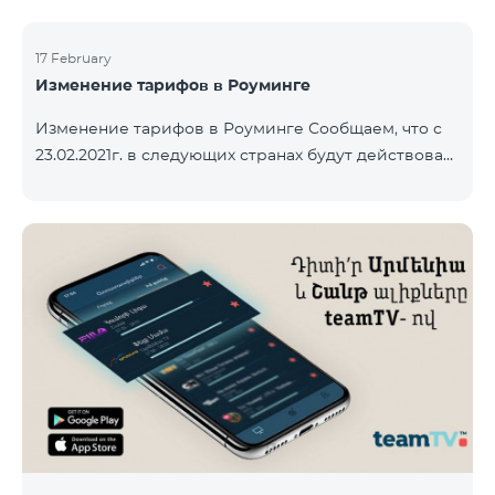
17 February
Изменение тарифов в Роуминге
Изменение тарифов в Роуминге Сообщаем, что с
23.02.2021г. в следующих странах будут действовать
новые тарифы в роуминге: Входящие звонки – 500
драм/минута Исходящие звонки в Армению – 2500
драм/минута Исходящие звонки Международные –
2500 драм/минута Исходящие звонки локальные –
500 драм/минута SMS – 250 драм Интернет – 7000
драм/МБ Список стран: Бермудские острова,
Буркина-Фасо, Кабо-Верде, Куба, Эквоториальная
Гвинея, Эфиопия, Гамбия, Гвинея, Мадага