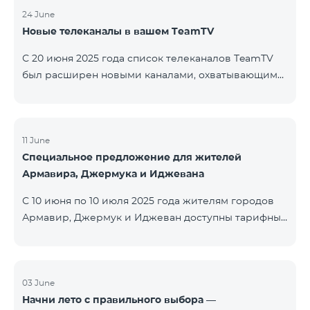
24 June
Новые телеканалы в вашем TeamTV
С 20 июня 2025 года список телеканалов TeamTV
был расширен новыми каналами, охватывающими
жанры фильмов, детских программ, новостей и
музыки. Добавлены следующие телеканалы: ID
Название Жанр 122 Cartoon Classic Детский 177 DW
Russian Информационный 230 AMEDIA Фильмы 231
11 June
Специальное предложение для жителей
AMEDIA 2 Фильмы 232 AMEDIA HIT Фильмы 233
Армавира, Джермука и Иджевана
AMEDIA Premium HD Фильмы 234 4Y Фи
С 10 июня по 10 июля 2025 года жителям городов
Армавир, Джермук и Иджеван доступны тарифные
пакеты COSMO Regional на специальных условиях:
COSMO 2 6900 Regional COSMO 3 7400 Regional
COSMO 4 9900 Regional В рамках акции
предоставляется 50% скидка на первые 6 месяцев
03 June
Начни лето с правильного выбора —
при условии годовой подписки (12 месяцев).