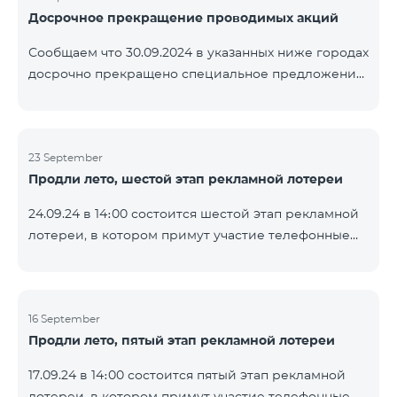
Досрочное прекращение проводимых акций
помощью генератора случайных чисел. Следите за
нами на официальных каналах Team в Facebook и
Сообщаем что 30.09.2024 в указанных ниже городах
YouTube. Подробнее:
досрочно прекращено специальное предложение,
https://www.telecomarmenia.am/ru/B2S
действующее для физических лиц и абонентов
услуги «Моя Компания» ОАО «Телеком Армения»
на тарифные пакеты COSMO 4 9900 и COMBO 4
23 September
9900. Вайк Чаренцаван Ванадзор
Продли лето, шестой этап рекламной лотереи
24.09.24 в 14։00 состоится шестой этап рекламной
лотереи, в котором примут участие телефонные
номера абонентов предоплатного тарифного
плана TeamTok, предоставленные в рамках акции с
телефоном Honor 200 Lite с 16.09.24 по 22.09.24.
Выигравшие номера телефонов будут выбраны с
16 September
Продли лето, пятый этап рекламной лотереи
помощью генератора случайных чисел. Следите за
нами на официальных каналах Team в Facebook и
17.09.24 в 14։00 состоится пятый этап рекламной
YouTube. Подробнее:
лотереи, в котором примут участие телефонные