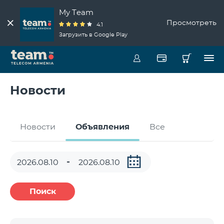
My Team
Просмотреть
4.1
Загрузить в Google Play
Новости
Новости
Объявления
Все
Поиск