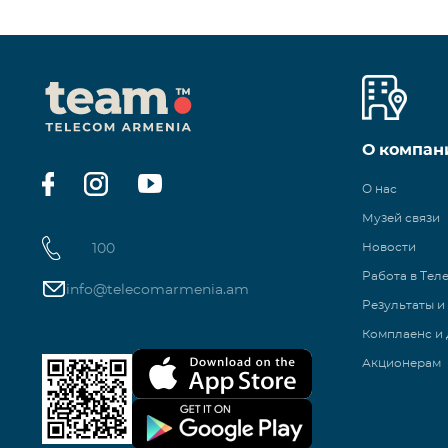
О компан
О нас
Музей связи
100
Новости
Работа в Тел
info@telecomarmenia.am
Результаты и
Комплаенс и 
Акционерам