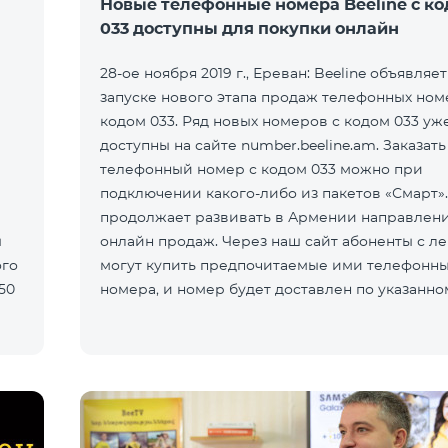
Новые телефонные номера Beeline с к
033 доступны для покупки онлайн
28-ое ноября 2019 г., Ереван: Beeline объявляет
запуске нового этапа продаж телефонных ном
кодом 033. Ряд новых номеров с кодом 033 уж
доступны на сайте number.beeline.am. Заказать
телефонный номер с кодом 033 можно при
подключении какого-либо из пакетов «Смарт». 
продолжает развивать в Армении направлен
ы
онлайн продаж. Через наш сайт абоненты с л
ого
могут купить предпочитаемые ими телефонн
50
номера, и номер будет доставлен по указанно
покупателем адресу. Кр