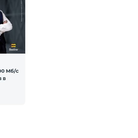
00 Мб/с
в в