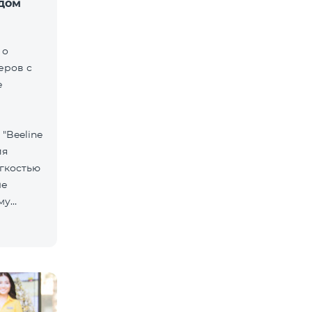
одом
 о
еров с
е
"Beeline
ия
егкостью
ые
му