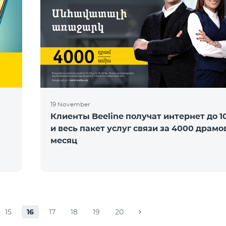
19 November
Клиенты Beeline получат интернет до 1
и весь пакет услуг связи за 4000 драмо
месяц
15
16
17
18
19
20