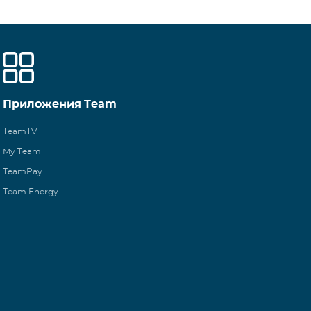
Приложения Team
TeamTV
My Team
TeamPay
Team Energy