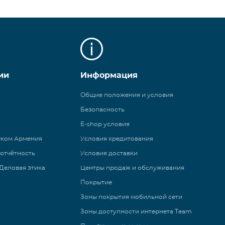
ии
Информация
Общие положения и условия
Безопасность
E-shop условия
еком Армения
Условия кредитования
 отчётность
Условия доставки
Деловая этика
Центры продаж и обслуживания
Покрытие
Зоны покрытия мобильной сети
Зоны доступности интернета Team