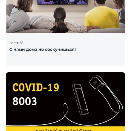
16 March
С нами дома не соскучишься!