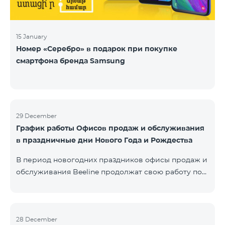
15 January
Номер «Серебро» в подарок при покупке
смартфона бренда Samsung
29 December
График работы Офисов продаж и обслуживания
в праздничные дни Нового Года и Рождества
В период новогодних праздников офисы продаж и
обслуживания Beeline продолжат свою работу по
специальному графику. Подробнее с графиком
можете ознакомиться здесь.Beeline E-shop
возобновит обработку онлайн-заказов 8 января
2020 года.
28 December