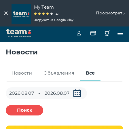
My Team
Просмотреть
4.1
Загрузить в Google Play
Новости
Новости
Объявления
Все
Поиск