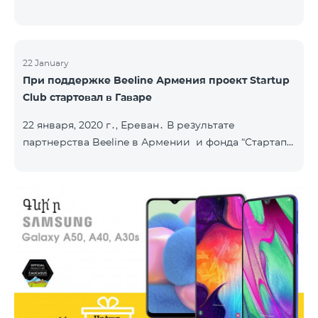
22 January
При поддержке Beeline Армения проект Startup
Club стартовал в Гаваре
22 января, 2020 г․, Ереван․ В результате
партнерства Beeline в Армении и фонда “Стартап
Армения”, в городе Гавар успешно стартовал
проект Sturtup Club. Sturtup Club – это
образовательная инициатива, цель которой –
помочь молодым людям из регионов раскрыть
свои предпринимательские способности и
повысить их социальную ответственность. Клубы
задействованы в ряде армянских общин: в
Апаране, Аштараке, Егварде, приграничных Коти,
Айгеховите, и уже в Гаваре. Гаварский кл