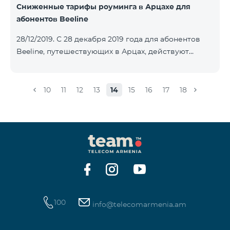
Сниженные тарифы роуминга в Арцахе для
абонентов Beeline
28/12/2019. С 28 декабря 2019 года для абонентов
Beeline, путешествующих в Арцах, действуют
новые сниженные тарифы: для входящих звонков –
15 драм/мин, для исходящих звонков в Армению и
местных звонков в Арцахе - 29 драм/мин, 1 МБ
10
11
12
13
14
15
16
17
18
Интернета – 22 драм, а для коротких сообщений -
40 драм/SMS. Изменение действующих до этого
тарифов в Арцахе будет нести продолжительный
характер тарифов роуминга в Арцахе согласно
Меморандому, подписанному между
Государственной комиссией по регулированию
общественны
100
info@telecomarmenia.am