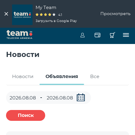
My Team
Просмотреть
4.1
Загрузить в Google Play
Новости
Новости
Объявления
Все
Поиск