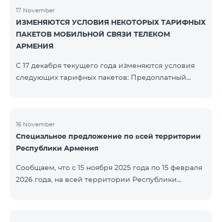
17 November
ИЗМЕНЯЮТСЯ УСЛОВИЯ НЕКОТОРЫХ ТАРИФНЫХ
ПАКЕТОВ МОБИЛЬНОЙ СВЯЗИ ТЕЛЕКОМ
АРМЕНИЯ
С 17 декабря текущего года изменяются условия
следующих тарифных пакетов: Предоплатный
тарифный план «Be Free 2000» будет
переименован в «Be Free 2300». Абонентская плата
составит 2300 драм, вместо прежних 2000 драм.
Абоненты получат 600 минут на все сети РА, США,
16 November
Специальное предложение по всей территории
Канады, Beeline РФ и Tele2 вместо прежних 300
Республики Армения
минут и 14 ГБ интернета вместо прежних 7 ГБ.
Предоплатный тарифный план «Be Free 3000»
Сообщаем, что с 15 ноября 2025 года по 15 февраля
будет переименован в «Be Free 3200». Абонентская
2026 года, на всей территории Республики
пла
Армения (за исключением городов Капан, Горис,
Ноемберян, Раздан, Севан и Чамбарак) тарифные
пакеты COSMO 4 12500, COSMO 4 16500, COSMO 4