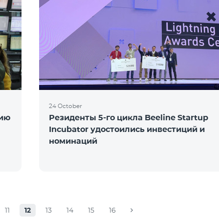
24 October
цию
Резиденты 5-го цикла Beeline Startup
Incubator удостоились инвестиций и
номинаций
11
12
13
14
15
16