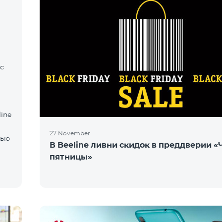
с
ine
27 November
тью
В Beeline ливни скидок в преддверии 
пятницы»