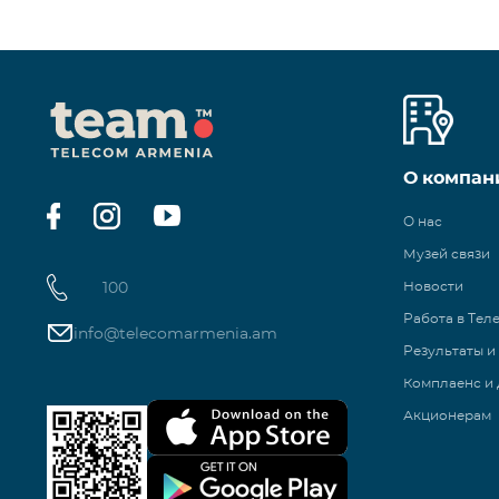
О компан
О нас
Музей связи
100
Новости
Работа в Тел
info@telecomarmenia.am
Результаты и
Комплаенс и 
Акционерам