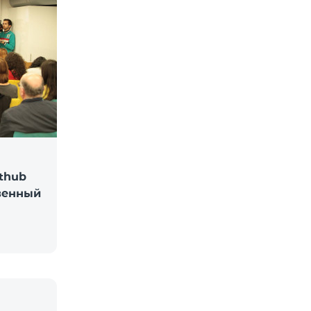
rthub
твенный