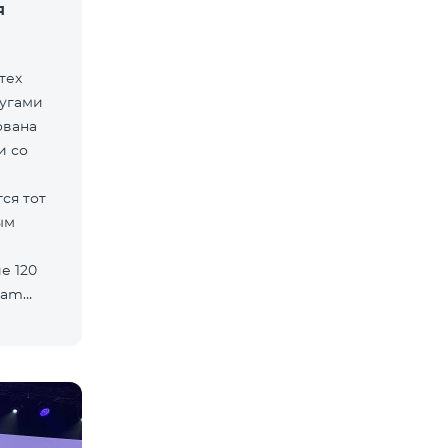
я
тех
лугами
ована
и со
ся тот
ым
е 120
eam