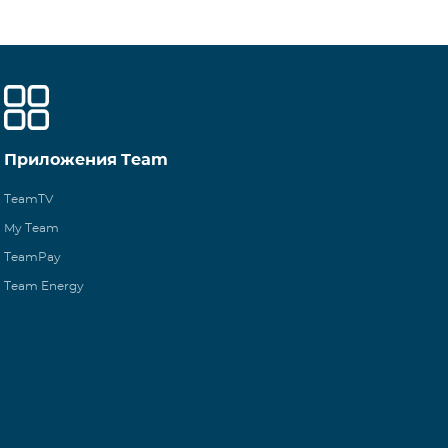
Приложения Team
TeamTV
My Team
TeamPay
Team Energy