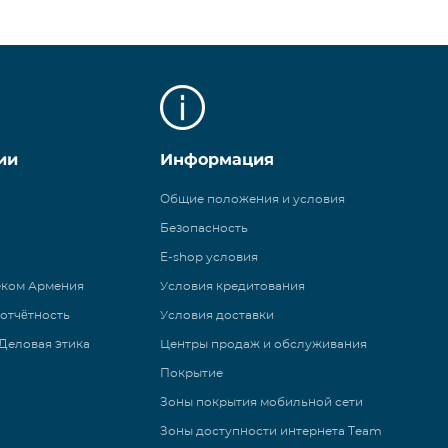
ии
Информация
Общие положения и условия
Безопасность
E-shop условия
еком Армения
Условия кредитования
 отчётность
Условия доставки
Деловая этика
Центры продаж и обслуживания
Покрытие
Зоны покрытия мобильной сети
Зоны доступности интернета Team