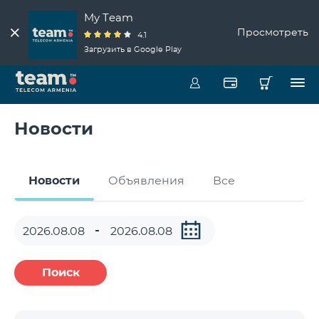
My Team
Просмотреть
4.1
Загрузить в Google Play
Новости
Новости
Объявления
Все
Поиск