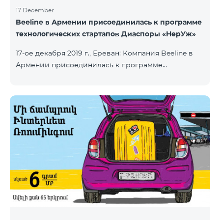
17 December
Beeline в Армении присоединилась к программе
технологических стартапов Диаспоры «НерУж»
17-ое декабря 2019 г., Ереван: Компания Beeline в
Армении присоединилась к программе
технологических стартапов диаспоры «НерУж»,
реализуемой совместно с Министерством
высокотехнологичной промышленности РА и
офисом главного комиссара по делам диаспоры
РА. Основная цель программы - привлечение
талантливых предпринимателей, инженеров из
диаспоры, стимулирование репатриации, а также
развитие стартап-экосистемы в Армении.
Программа позволяет превратить
технологические идеи и проекты прож