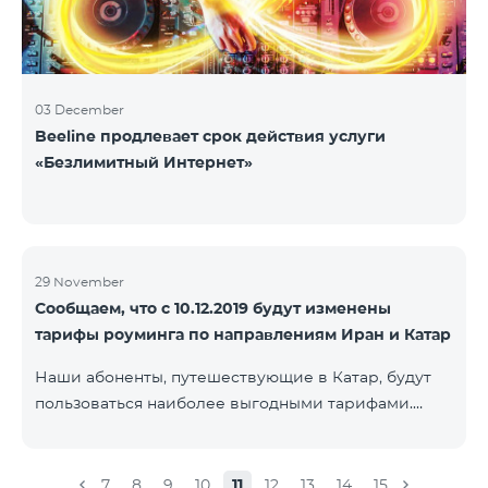
03 December
Beeline продлевает срок действия услуги
«Безлимитный Интернет»
29 November
Сообщаем, что с 10.12.2019 будут изменены
тарифы роуминга по направлениям Иран и Катар
Наши абоненты, путешествующие в Катар, будут
пользоваться наиболее выгодными тарифами.
Стоимость одной минуты входящих и исходящих
звонков в Армению составит 150 драм, стоимость
одной минуты локальных звонков - 500 драм,
7
8
9
10
11
12
13
14
15