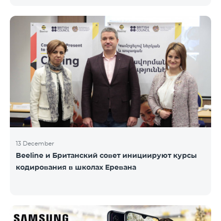
информационного НПО «Армянская PR-
ассоциация» и при содействии Beeline.
Награждение проводится с целью дать оценку
проделанной работе в сфере общественных
связей и коммуникаций, одновременно озвучить
имеющиеся в сфере проблемы, достижения и
вызовы. Армянская PR-ассоциация в течение года
проводила мониторинг происходящих в этой
области событий на основе
13 December
Beeline и Британский совет инициируют курсы
кодирования в школах Еревана