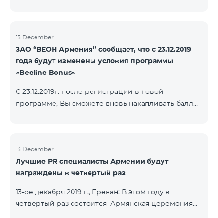
13 December
ЗАО “ВЕОН Армения” сообщает, что с 23.12.2019
года будут изменены условия программы
«Beeline Bonus»
С 23.12.2019г. после регистрации в новой
программе, Вы сможете вновь накапливать баллы
согласно условиям новой программы. Для
абонентов, действующей программы Beeline Bonus
накопление баллов будет приостановлено с 17-го
декабря 2019г. Абоненты статусов Gold и VIP
13 December
Лучшие PR специалисты Армении будут
перейдут в новую программу со своим статусом.
награждены в четвертый раз
При регистрации в новой программе абоненты
статуса Silver получат статус в согласно условиям
13-ое декабря 2019 г., Ереван: В этом году в
новой бонусной программы.
четвертый раз состоится Армянская церемония
награждения PR по инициативе научно-